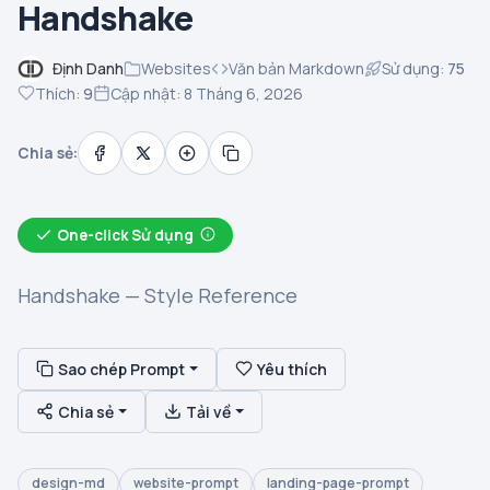
Handshake
Định Danh
Websites
Văn bản Markdown
Sử dụng:
75
Thích:
9
Cập nhật: 8 Tháng 6, 2026
Chia sẻ:
One-click Sử dụng
Handshake — Style Reference
Sao chép Prompt
Yêu thích
Chia sẻ
Tải về
design-md
website-prompt
landing-page-prompt