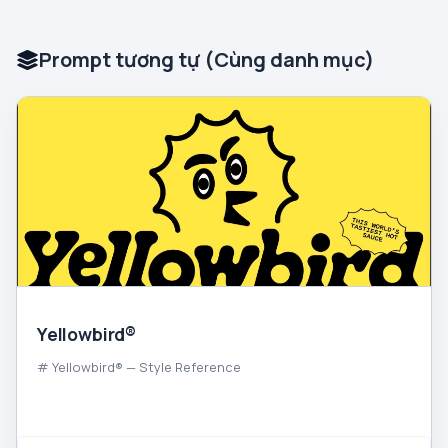
Prompt tương tự (Cùng danh mục)
Yellowbird®
# Yellowbird® — Style Reference