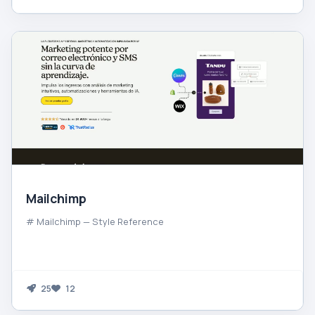
Mailchimp
# Mailchimp — Style Reference
25
12