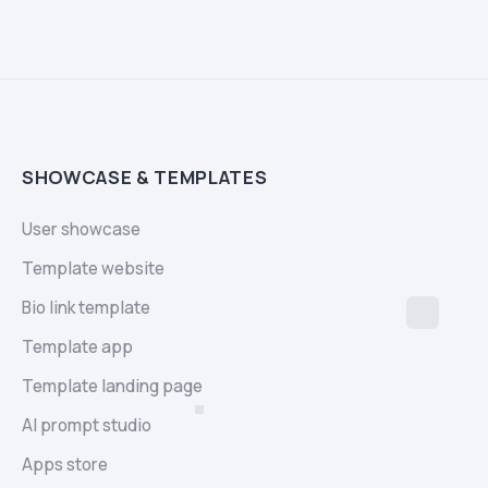
SHOWCASE & TEMPLATES
User showcase
Template website
Bio link template
Template app
Template landing page
AI prompt studio
Apps store