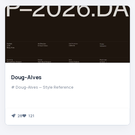
Doug–Alves
# Doug–Alves — Style Reference
28
121