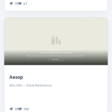
75
47
Aesop
NGLORA — Style Reference
78
192