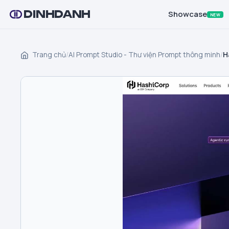
DINHDANH
Showcase
NEW
Trang chủ
/
AI Prompt Studio - Thư viện Prompt thông minh
/
H