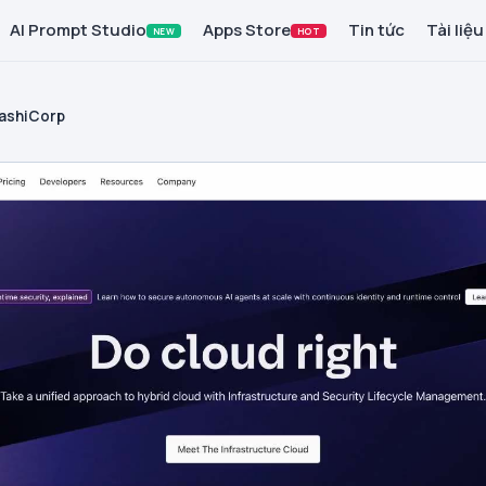
AI Prompt Studio
Apps Store
Tin tức
Tài liệu
NEW
HOT
ashiCorp