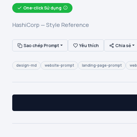
One-click Sử dụng
HashiCorp — Style Reference
Sao chép Prompt
Yêu thích
Chia sẻ
design-md
website-prompt
landing-page-prompt
web