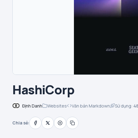
HashiCorp
Định Danh
Websites
Văn bản Markdown
Sử dụng:
4
Chia sẻ: