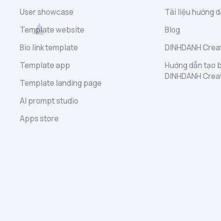
User showcase
Tài liệu hướng d
Template website
Blog
Bio link template
DINHDANH Creat
Template app
Hướng dẫn tạo b
DINHDANH Crea
Template landing page
AI prompt studio
Apps store