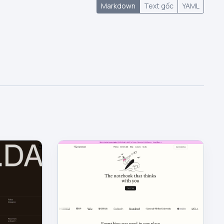
Markdown
Text gốc
YAML