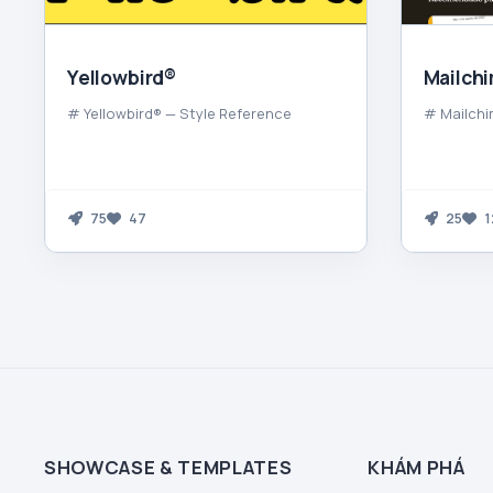
Yellowbird®
Mailch
# Yellowbird® — Style Reference
# Mailchi
75
47
25
1
SHOWCASE & TEMPLATES
KHÁM PHÁ