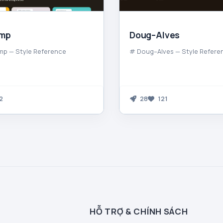
imp
Doug–Alves
mp — Style Reference
# Doug–Alves — Style Refere
2
28
121
HỖ TRỢ & CHÍNH SÁCH