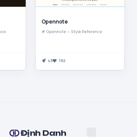
Opennote
nce
# Opennote — Style Reference
43
192
Định Danh