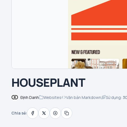
HOUSEPLANT
Định Danh
Websites
Văn bản Markdown
Sử dụng:
3
Chia sẻ: