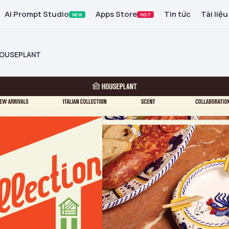
AI Prompt Studio
Apps Store
Tin tức
Tài liệu
NEW
HOT
OUSEPLANT