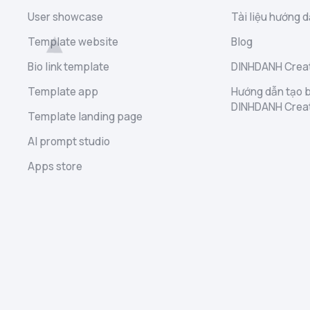
User showcase
Tài liệu hướng d
Template website
Blog
Bio link template
DINHDANH Creat
Template app
Hướng dẫn tạo b
DINHDANH Crea
Template landing page
AI prompt studio
Apps store