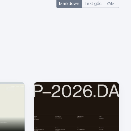
Markdown
Text gốc
YAML