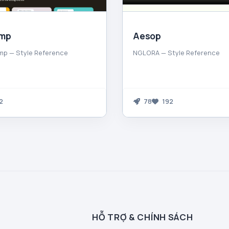
imp
Aesop
mp — Style Reference
NGLORA — Style Reference
2
78
192
HỖ TRỢ & CHÍNH SÁCH