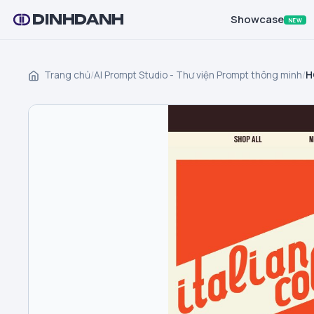
DINHDANH
Showcase
NEW
Trang chủ
/
AI Prompt Studio - Thư viện Prompt thông minh
/
H