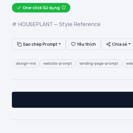
One-click Sử dụng
# HOUSEPLANT — Style Reference
Sao chép Prompt
Yêu thích
Chia sẻ
design-md
website-prompt
landing-page-prompt
web