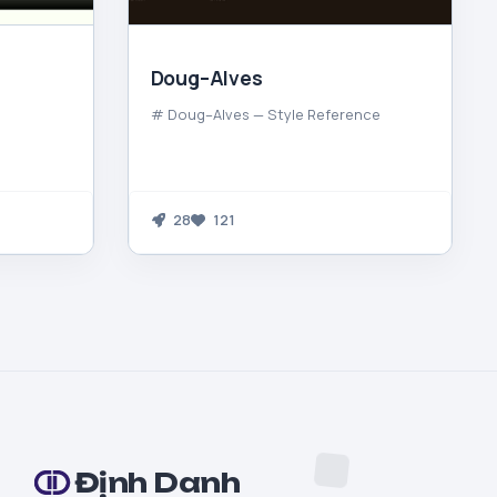
Doug–Alves
# Doug–Alves — Style Reference
28
121
Định Danh