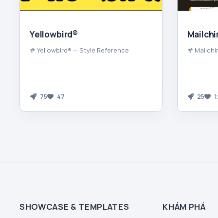
Yellowbird®
Mailch
# Yellowbird® — Style Reference
# Mailchi
75
47
25
1
SHOWCASE & TEMPLATES
KHÁM PHÁ