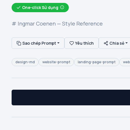
One-click Sử dụng
# Ingmar Coenen — Style Reference
Sao chép Prompt
Yêu thích
Chia sẻ
design-md
website-prompt
landing-page-prompt
web