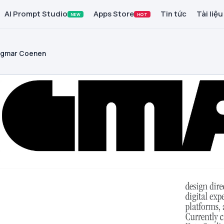
AI Prompt Studio
Apps Store
Tin tức
Tài liệu
NEW
HOT
ngmar Coenen