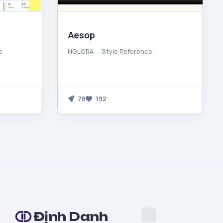
Aesop
e
NGLORA — Style Reference
78
192
Định Danh