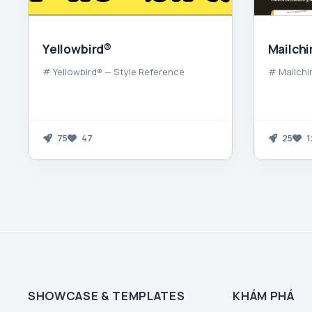
Yellowbird®
Mailch
# Yellowbird® — Style Reference
# Mailchi
75
47
25
1
SHOWCASE & TEMPLATES
KHÁM PHÁ