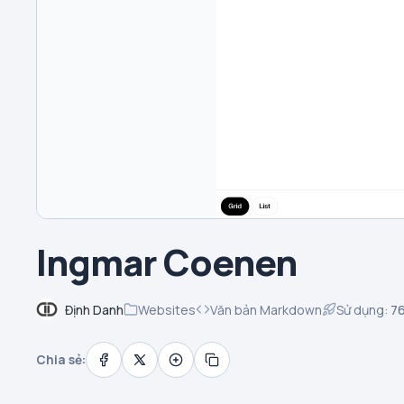
Ingmar Coenen
Định Danh
Websites
Văn bản Markdown
Sử dụng:
7
Chia sẻ: