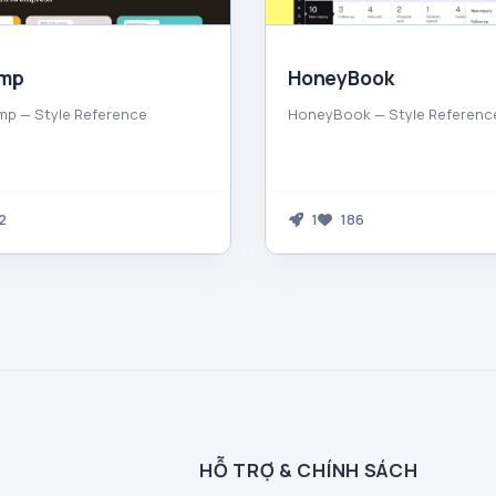
imp
HoneyBook
mp — Style Reference
HoneyBook — Style Referenc
2
1
186
HỖ TRỢ & CHÍNH SÁCH