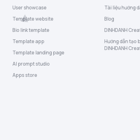
User showcase
Tài liệu hướng d
Template website
Blog
Bio link template
DINHDANH Creat
Template app
Hướng dẫn tạo b
DINHDANH Crea
Template landing page
AI prompt studio
Apps store