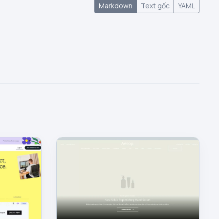
Markdown
Text gốc
YAML