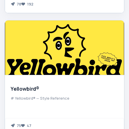
78
192
Yellowbird®
# Yellowbird® — Style Reference
75
47