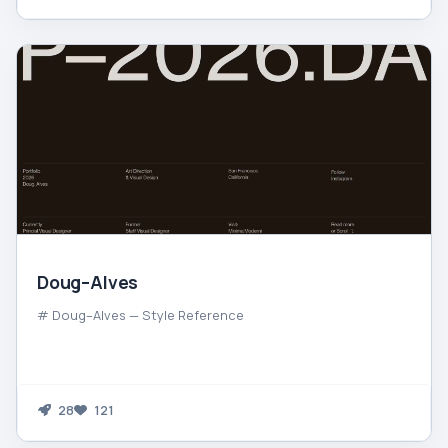
Doug–Alves
# Doug–Alves — Style Reference
28
121