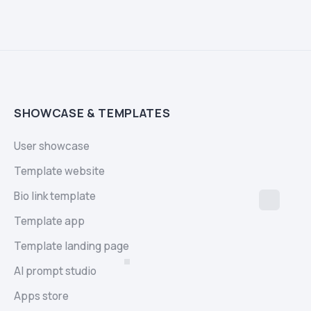
SHOWCASE & TEMPLATES
User showcase
Template website
Bio link template
Template app
Template landing page
AI prompt studio
Apps store