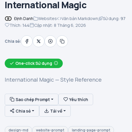
International Magic
Định Danh
Websites
Văn bản Markdown
Sử dụng:
97
Thích:
144
Cập nhật: 8 Tháng 6, 2026
Chia sẻ:
One-click Sử dụng
International Magic — Style Reference
Sao chép Prompt
Yêu thích
Chia sẻ
Tải về
design-md
website-prompt
landing-page-prompt