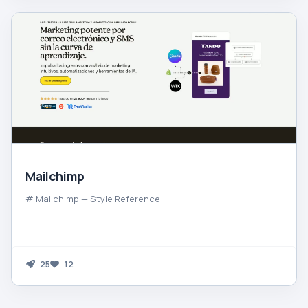
Mailchimp
# Mailchimp — Style Reference
25
12