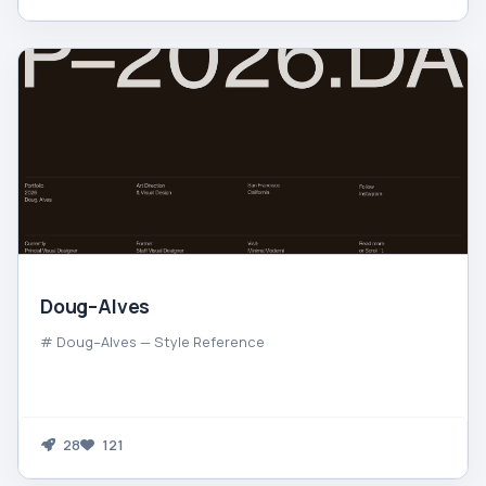
Doug–Alves
# Doug–Alves — Style Reference
28
121