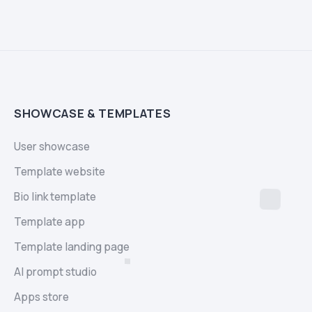
SHOWCASE & TEMPLATES
User showcase
Template website
Bio link template
Template app
Template landing page
AI prompt studio
Apps store