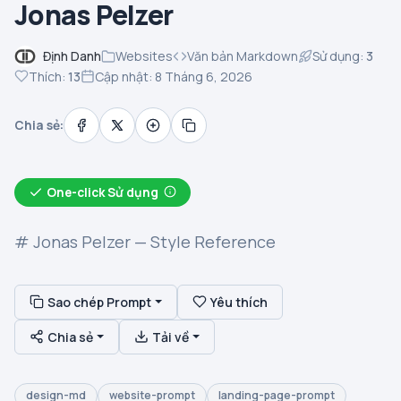
Jonas Pelzer
Định Danh
Websites
Văn bản Markdown
Sử dụng:
3
Thích:
13
Cập nhật: 8 Tháng 6, 2026
Chia sẻ:
One-click Sử dụng
# Jonas Pelzer — Style Reference
Sao chép Prompt
Yêu thích
Chia sẻ
Tải về
design-md
website-prompt
landing-page-prompt