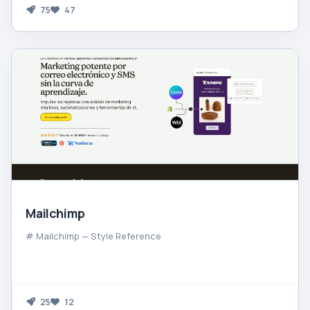
75
47
Mailchimp
# Mailchimp — Style Reference
25
12