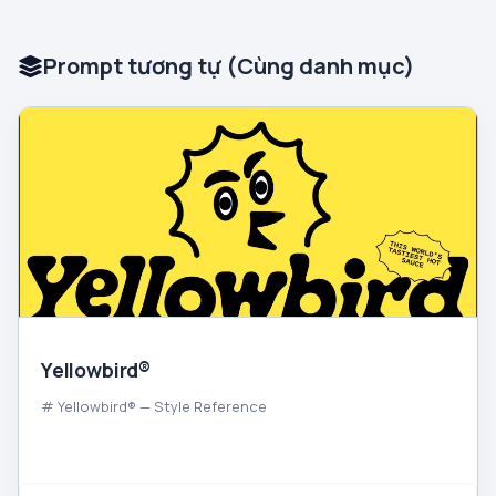
Prompt tương tự (Cùng danh mục)
Yellowbird®
# Yellowbird® — Style Reference