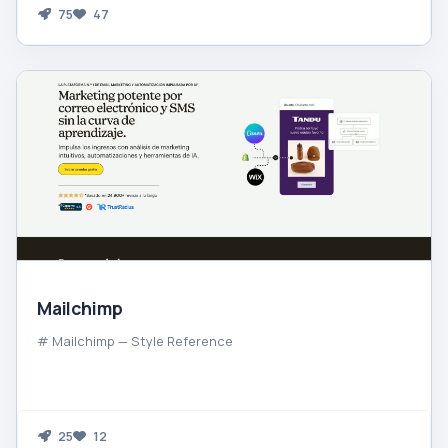
75
47
Mailchimp
# Mailchimp — Style Reference
25
12