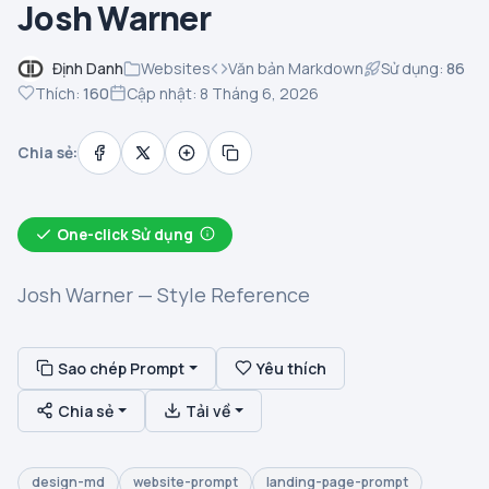
Josh Warner
Định Danh
Websites
Văn bản Markdown
Sử dụng:
86
Thích:
160
Cập nhật: 8 Tháng 6, 2026
Chia sẻ:
One-click Sử dụng
Josh Warner — Style Reference
Sao chép Prompt
Yêu thích
Chia sẻ
Tải về
design-md
website-prompt
landing-page-prompt