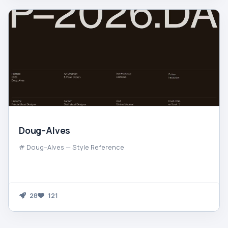
Doug–Alves
# Doug–Alves — Style Reference
28
121