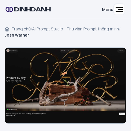
DINHDANH
Menu
Trang chủ
/
AI Prompt Studio - Thư viện Prompt thông minh
/
Josh Warner