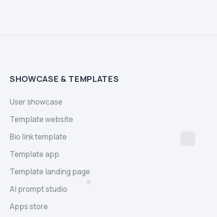
SHOWCASE & TEMPLATES
User showcase
Template website
Bio link template
Template app
Template landing page
AI prompt studio
Apps store