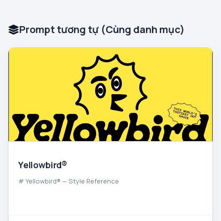
Prompt tương tự (Cùng danh mục)
Yellowbird®
# Yellowbird® — Style Reference