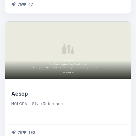
75
47
Aesop
NGLORA — Style Reference
78
192