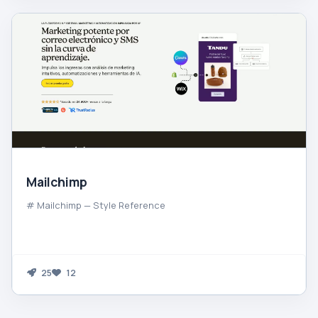
Mailchimp
# Mailchimp — Style Reference
25
12