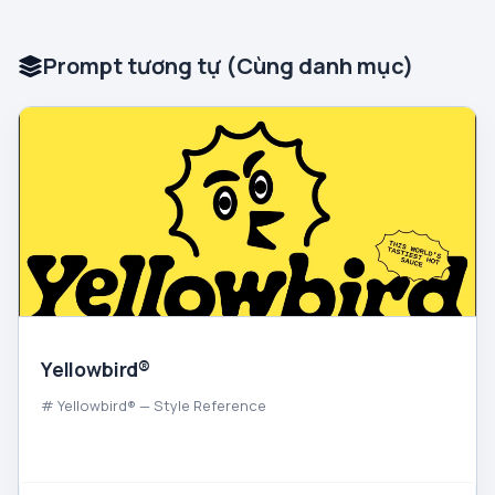
Prompt tương tự (Cùng danh mục)
Yellowbird®
# Yellowbird® — Style Reference