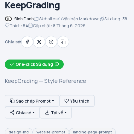
KeepGrading
Định Danh
Websites
Văn bản Markdown
Sử dụng:
38
Thích:
64
Cập nhật: 8 Tháng 6, 2026
Chia sẻ:
One-click Sử dụng
KeepGrading — Style Reference
Sao chép Prompt
Yêu thích
Chia sẻ
Tải về
design-md
website-prompt
landing-page-prompt