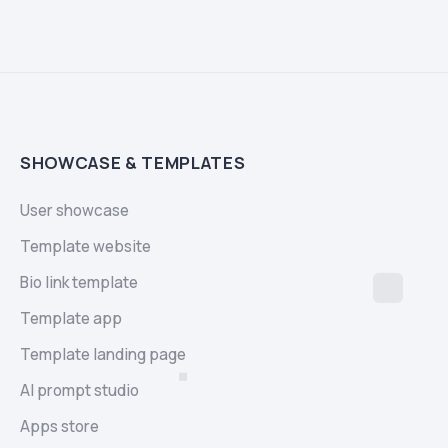
SHOWCASE & TEMPLATES
User showcase
Template website
Bio link template
Template app
Template landing page
AI prompt studio
Apps store