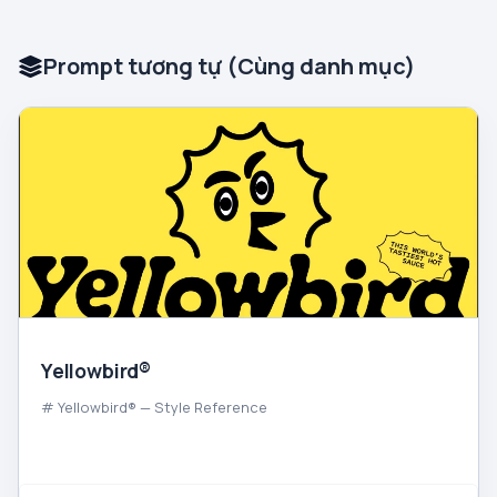
Prompt tương tự (Cùng danh mục)
Yellowbird®
# Yellowbird® — Style Reference