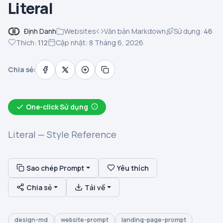
Literal
Định Danh
Websites
Văn bản Markdown
Sử dụng:
46
Thích:
112
Cập nhật: 8 Tháng 6, 2026
Chia sẻ:
One-click Sử dụng
Literal — Style Reference
Sao chép Prompt
Yêu thích
Chia sẻ
Tải về
design-md
website-prompt
landing-page-prompt