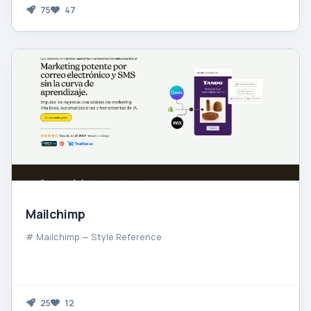
75
47
Mailchimp
# Mailchimp — Style Reference
25
12