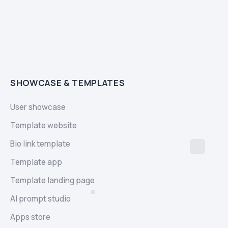
SHOWCASE & TEMPLATES
User showcase
Template website
Bio link template
Template app
Template landing page
AI prompt studio
Apps store