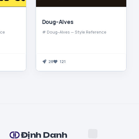
Doug–Alves
nce
# Doug–Alves — Style Reference
28
121
Định Danh