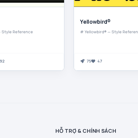
Yellowbird®
 Style Reference
# Yellowbird® — Style Refere
92
75
47
HỖ TRỢ & CHÍNH SÁCH