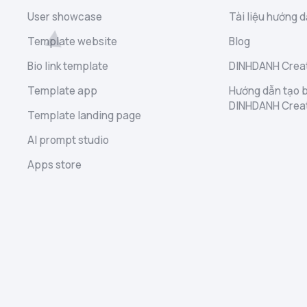
User showcase
Tài liệu hướng d
Template website
Blog
Bio link template
DINHDANH Creat
Template app
Hướng dẫn tạo b
DINHDANH Crea
Template landing page
AI prompt studio
Apps store