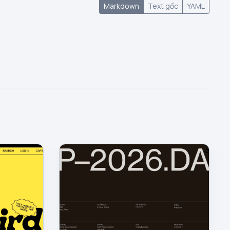
Markdown
Text gốc
YAML