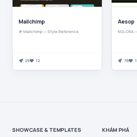
Mailchimp
Aesop
# Mailchimp — Style Reference
NGLORA —
25
12
78
1
SHOWCASE & TEMPLATES
KHÁM PHÁ