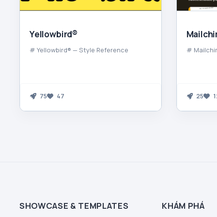
Yellowbird®
Mailch
# Yellowbird® — Style Reference
# Mailchi
75
47
25
1
SHOWCASE & TEMPLATES
KHÁM PHÁ