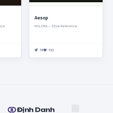
Aesop
nce
NGLORA — Style Reference
78
192
Định Danh