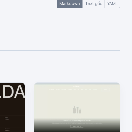
Markdown
Text gốc
YAML