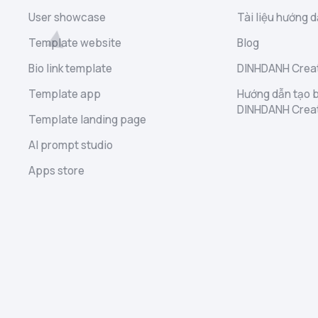
User showcase
Tài liệu hướng d
Template website
Blog
Bio link template
DINHDANH Creat
Template app
Hướng dẫn tạo b
DINHDANH Crea
Template landing page
AI prompt studio
Apps store