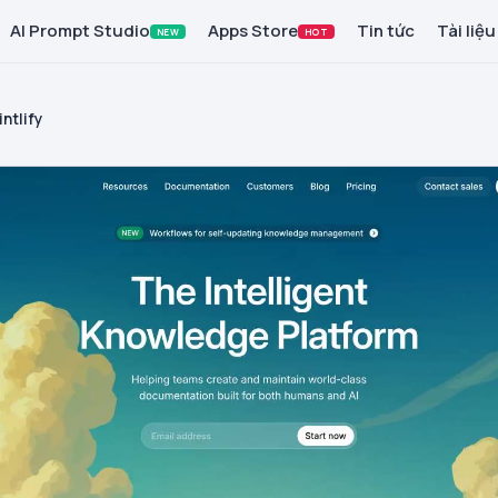
AI Prompt Studio
Apps Store
Tin tức
Tài liệu
NEW
HOT
intlify