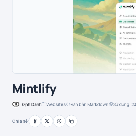
Mintlify
Định Danh
Websites
Văn bản Markdown
Sử dụng:
2
Chia sẻ: