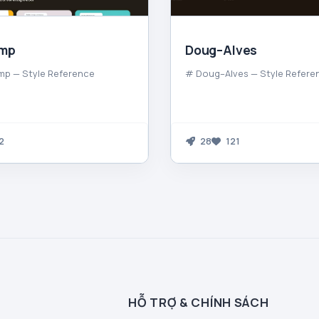
imp
Doug–Alves
mp — Style Reference
# Doug–Alves — Style Refere
2
28
121
HỖ TRỢ & CHÍNH SÁCH