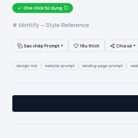
One-click Sử dụng
# Mintlify — Style Reference
Sao chép Prompt
Yêu thích
Chia sẻ
design-md
website-prompt
landing-page-prompt
web