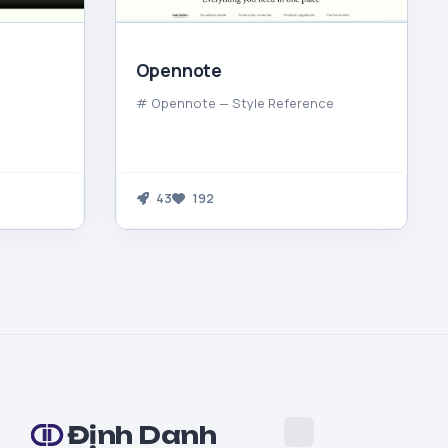
Opennote
# Opennote — Style Reference
43
192
Định Danh