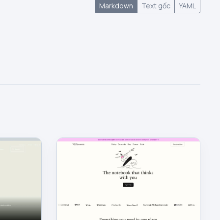
Markdown
Text gốc
YAML