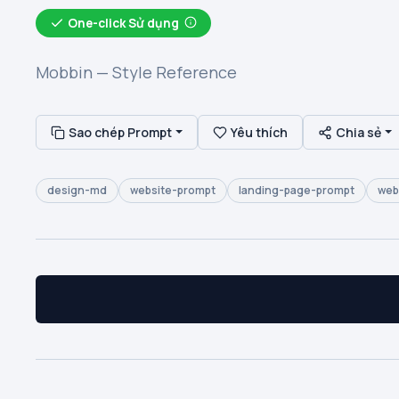
One-click Sử dụng
Mobbin — Style Reference
Sao chép Prompt
Yêu thích
Chia sẻ
design-md
website-prompt
landing-page-prompt
web