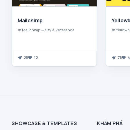
Mailchimp
Yellowb
# Mailchimp — Style Reference
# Yellowb
25
12
75
4
SHOWCASE & TEMPLATES
KHÁM PHÁ