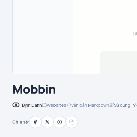
Mobbin
Định Danh
Websites
Văn bản Markdown
Sử dụng:
4
Chia sẻ: