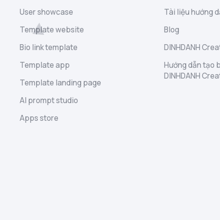
User showcase
Tài liệu hướng d
Template website
Blog
Bio link template
DINHDANH Creat
Template app
Hướng dẫn tạo b
DINHDANH Crea
Template landing page
AI prompt studio
Apps store