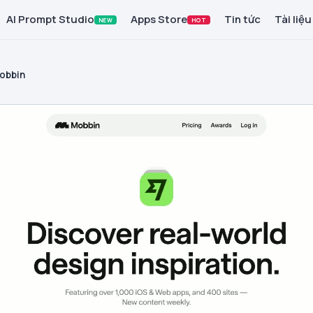
AI Prompt Studio
Apps Store
Tin tức
Tài liệu
NEW
HOT
obbin