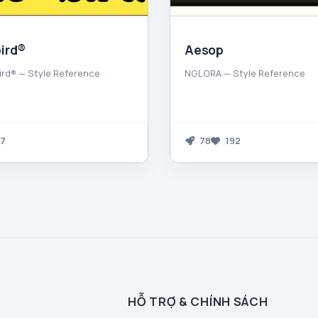
ird®
Aesop
ird® — Style Reference
NGLORA — Style Reference
7
78
192
HỖ TRỢ & CHÍNH SÁCH