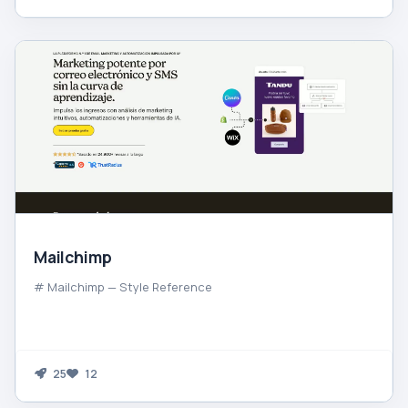
Mailchimp
# Mailchimp — Style Reference
25
12