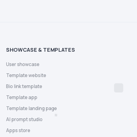
SHOWCASE & TEMPLATES
User showcase
Template website
Bio link template
Template app
Template landing page
AI prompt studio
Apps store