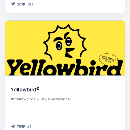
28
121
Yellowbird®
# Yellowbird® — Style Reference
75
47