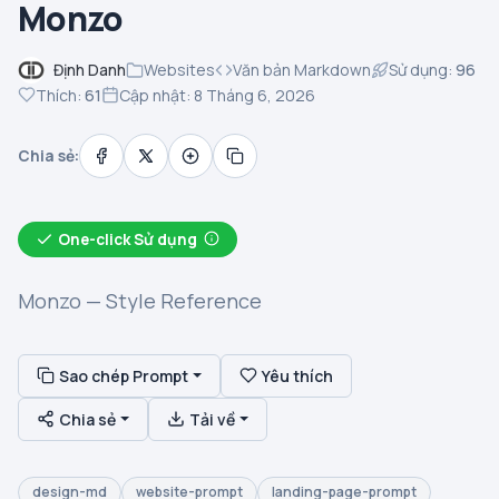
Monzo
Định Danh
Websites
Văn bản Markdown
Sử dụng:
96
Thích:
61
Cập nhật: 8 Tháng 6, 2026
Chia sẻ:
One-click Sử dụng
Monzo — Style Reference
Sao chép Prompt
Yêu thích
Chia sẻ
Tải về
design-md
website-prompt
landing-page-prompt