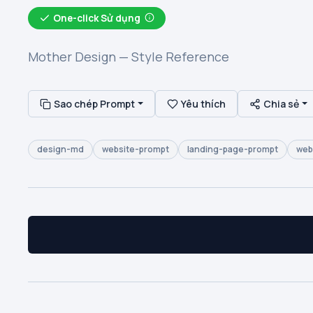
One-click Sử dụng
Mother Design — Style Reference
Sao chép Prompt
Yêu thích
Chia sẻ
design-md
website-prompt
landing-page-prompt
web