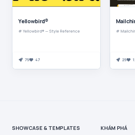
Yellowbird®
Mailch
# Yellowbird® — Style Reference
# Mailchi
75
47
25
1
SHOWCASE & TEMPLATES
KHÁM PHÁ