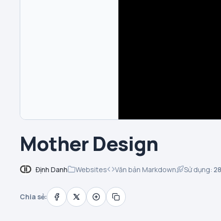
Mother Design
Định Danh
Websites
Văn bản Markdown
Sử dụng:
2
Chia sẻ: