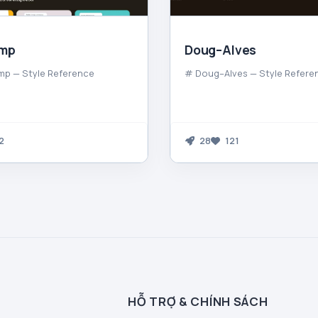
imp
Doug–Alves
mp — Style Reference
# Doug–Alves — Style Refere
2
28
121
HỖ TRỢ & CHÍNH SÁCH