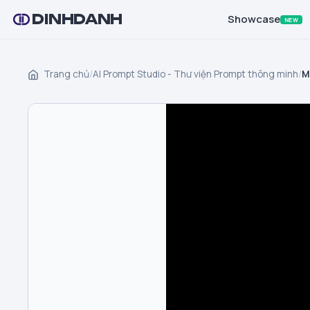
DINHDANH
Showcase
NEW
Trang chủ
/
AI Prompt Studio - Thư viện Prompt thông minh
/
M