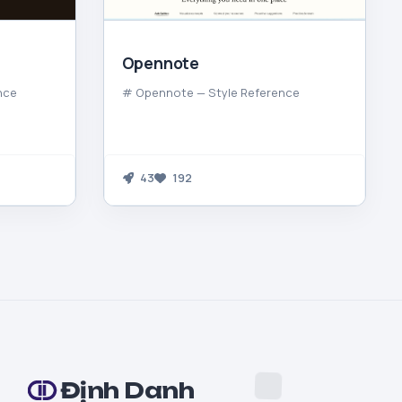
Opennote
nce
# Opennote — Style Reference
43
192
Định Danh