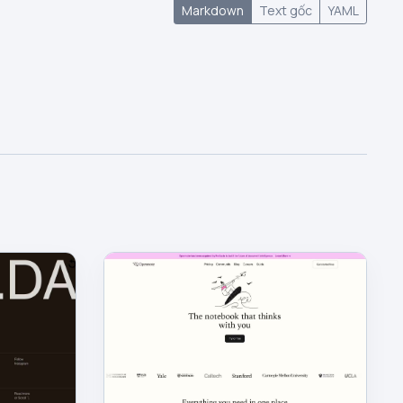
Markdown
Text gốc
YAML