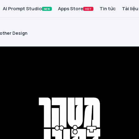
AI Prompt Studio
Apps Store
Tin tức
Tài liệu
NEW
HOT
other Design