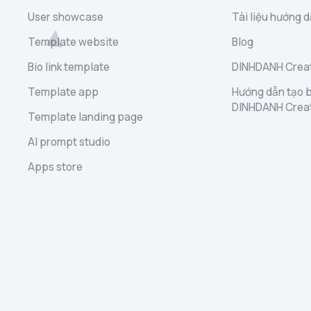
User showcase
Tài liệu hướng d
Template website
Blog
Bio link template
DINHDANH Creat
Template app
Hướng dẫn tạo b
DINHDANH Crea
Template landing page
AI prompt studio
Apps store