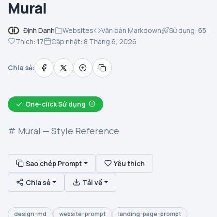
Mural
Định Danh
Websites
Văn bản Markdown
Sử dụng:
65
Thích:
17
Cập nhật: 8 Tháng 6, 2026
Chia sẻ:
One-click Sử dụng
# Mural — Style Reference
Sao chép Prompt
Yêu thích
Chia sẻ
Tải về
design-md
website-prompt
landing-page-prompt