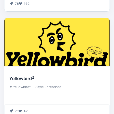
78
192
Yellowbird®
# Yellowbird® — Style Reference
75
47