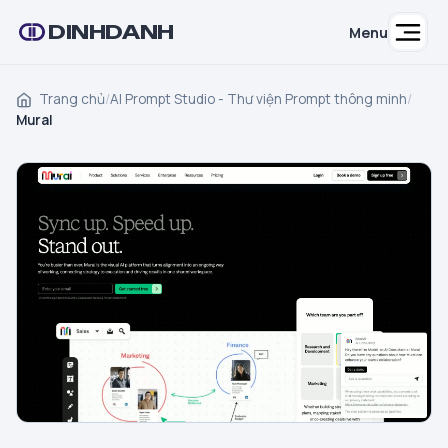
DINHDANH
Menu
Trang chủ
/
AI Prompt Studio - Thư viện Prompt thông minh
/
Mural