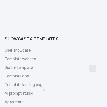
SHOWCASE & TEMPLATES
User showcase
Template website
Bio link template
Template app
Template landing page
AI prompt studio
Apps store