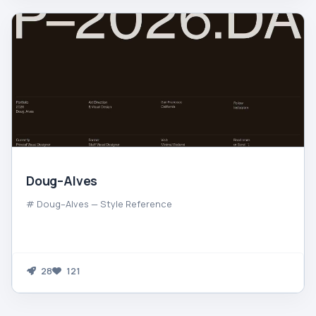
Doug–Alves
# Doug–Alves — Style Reference
28
121