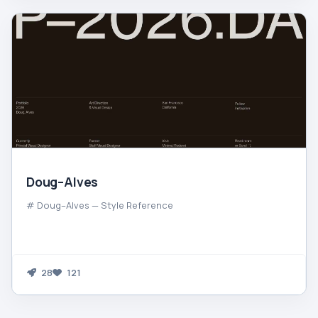
Doug–Alves
# Doug–Alves — Style Reference
28
121