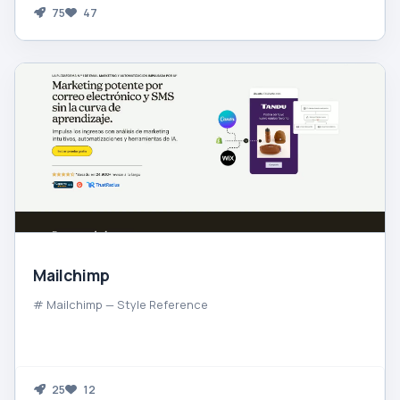
75
47
Mailchimp
# Mailchimp — Style Reference
25
12