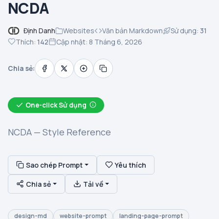
NCDA
Định Danh
Websites
Văn bản Markdown
Sử dụng:
31
Thích:
142
Cập nhật: 8 Tháng 6, 2026
Chia sẻ:
One-click Sử dụng
NCDA — Style Reference
Sao chép Prompt
Yêu thích
Chia sẻ
Tải về
design-md
website-prompt
landing-page-prompt