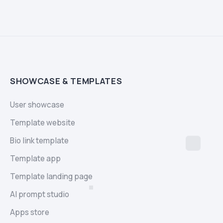
SHOWCASE & TEMPLATES
User showcase
Template website
Bio link template
Template app
Template landing page
AI prompt studio
Apps store