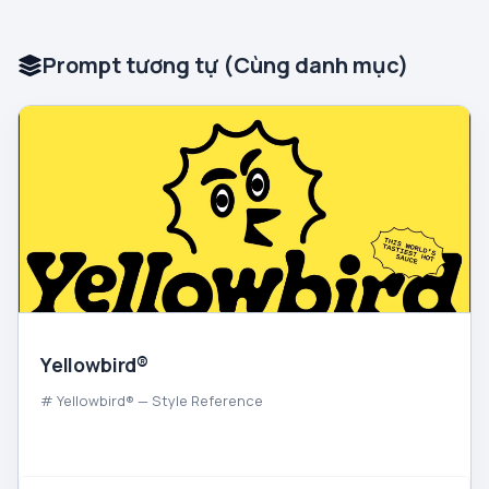
Prompt tương tự (Cùng danh mục)
Yellowbird®
# Yellowbird® — Style Reference