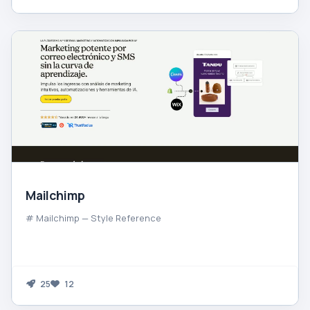
Mailchimp
# Mailchimp — Style Reference
25
12