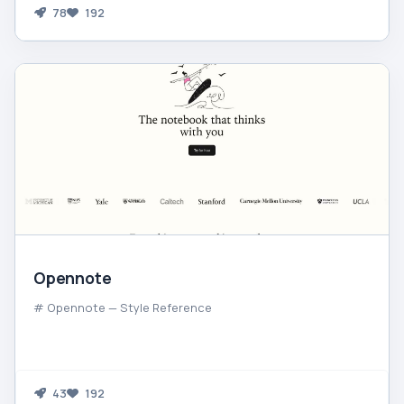
78
192
Opennote
# Opennote — Style Reference
43
192