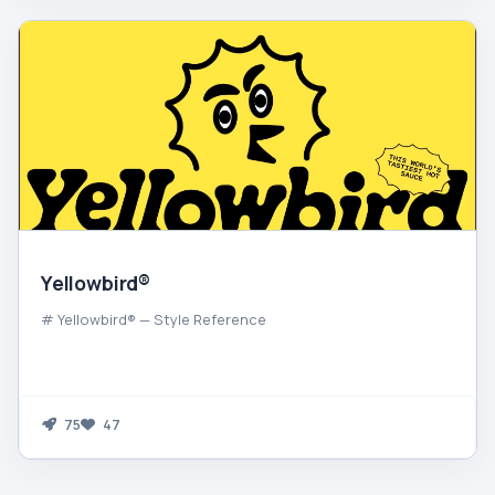
Yellowbird®
# Yellowbird® — Style Reference
75
47