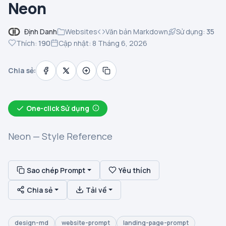
Neon
Định Danh
Websites
Văn bản Markdown
Sử dụng:
35
Thích:
190
Cập nhật: 8 Tháng 6, 2026
Chia sẻ:
One-click Sử dụng
Neon — Style Reference
Sao chép Prompt
Yêu thích
Chia sẻ
Tải về
design-md
website-prompt
landing-page-prompt