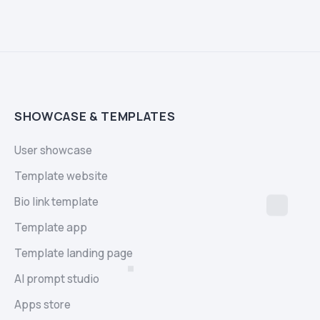
SHOWCASE & TEMPLATES
User showcase
Template website
Bio link template
Template app
Template landing page
AI prompt studio
Apps store