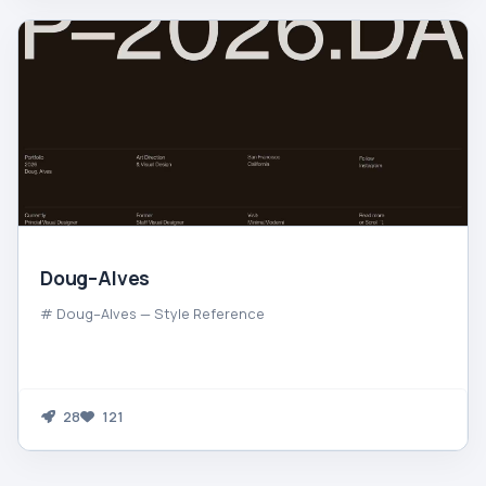
Doug–Alves
# Doug–Alves — Style Reference
28
121