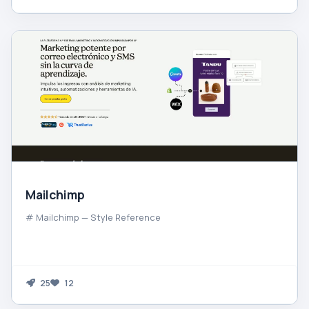
Mailchimp
# Mailchimp — Style Reference
25
12