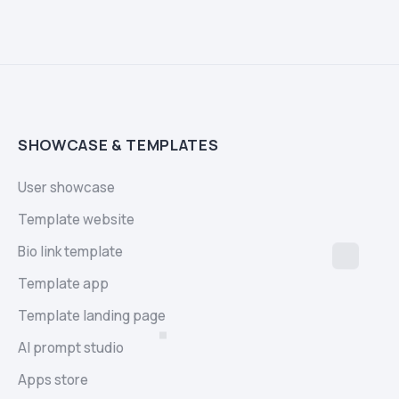
SHOWCASE & TEMPLATES
User showcase
Template website
Bio link template
Template app
Template landing page
AI prompt studio
Apps store