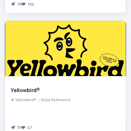
78
192
Yellowbird®
# Yellowbird® — Style Reference
75
47