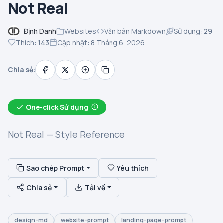
Not Real
Định Danh
Websites
Văn bản Markdown
Sử dụng:
29
Thích:
143
Cập nhật: 8 Tháng 6, 2026
Chia sẻ:
One-click Sử dụng
Not Real — Style Reference
Sao chép Prompt
Yêu thích
Chia sẻ
Tải về
design-md
website-prompt
landing-page-prompt