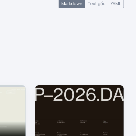
Markdown
Text gốc
YAML