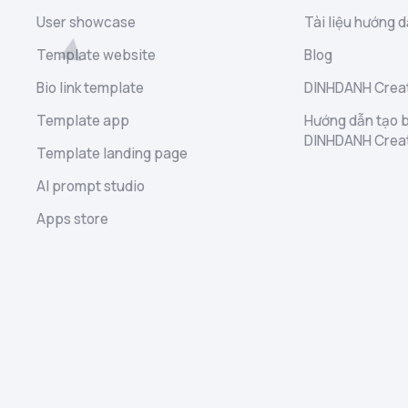
User showcase
Tài liệu hướng d
Template website
Blog
Bio link template
DINHDANH Creat
Template app
Hướng dẫn tạo b
DINHDANH Crea
Template landing page
AI prompt studio
Apps store