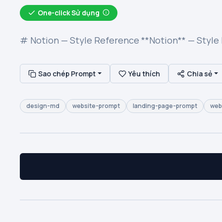
One-click Sử dụng
# Notion — Style Reference **Notion** — Style
Sao chép Prompt
Yêu thích
Chia sẻ
design-md
website-prompt
landing-page-prompt
web