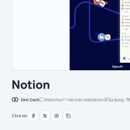
Notion
Định Danh
Websites
Văn bản Markdown
Sử dụng:
7
Chia sẻ: