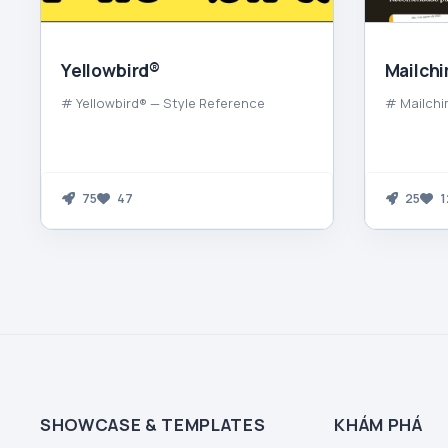
Yellowbird®
Mailch
# Yellowbird® — Style Reference
# Mailchi
75
47
25
1
SHOWCASE & TEMPLATES
KHÁM PHÁ