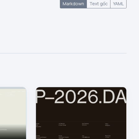
Markdown
Text gốc
YAML