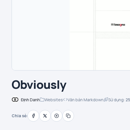
Obviously
Định Danh
Websites
Văn bản Markdown
Sử dụng:
2
Chia sẻ: