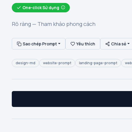
One-click Sử dụng
Rõ ràng — Tham khảo phong cách
Sao chép Prompt
Yêu thích
Chia sẻ
design-md
website-prompt
landing-page-prompt
web