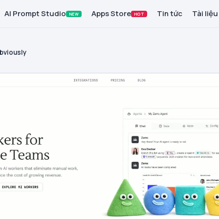
AI Prompt Studio
Apps Store
Tin tức
Tài liệu
NEW
HOT
bviously