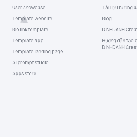
User showcase
Tài liệu hướng d
Template website
Blog
Bio link template
DINHDANH Creat
Template app
Hướng dẫn tạo b
DINHDANH Crea
Template landing page
AI prompt studio
Apps store