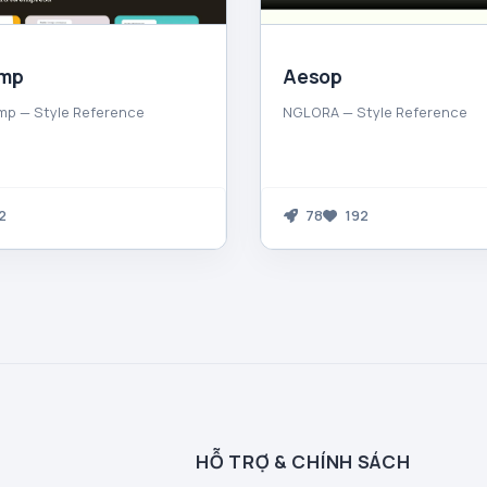
imp
Aesop
mp — Style Reference
NGLORA — Style Reference
2
78
192
HỖ TRỢ & CHÍNH SÁCH