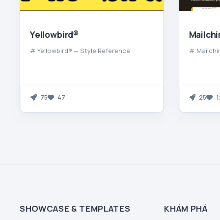
Yellowbird®
Mailch
# Yellowbird® — Style Reference
# Mailchi
75
47
25
1
SHOWCASE & TEMPLATES
KHÁM PHÁ