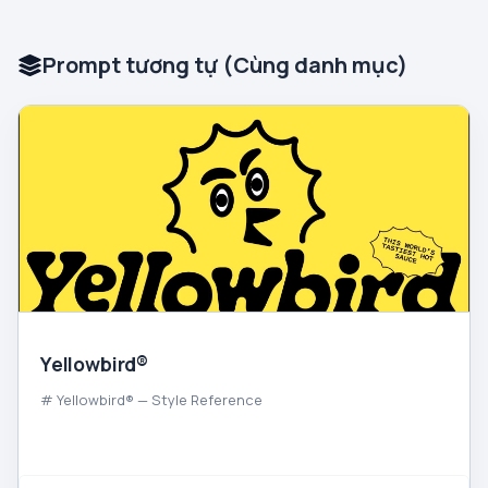
Prompt tương tự (Cùng danh mục)
Yellowbird®
# Yellowbird® — Style Reference