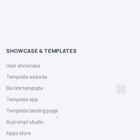
SHOWCASE & TEMPLATES
User showcase
Template website
Bio link template
Template app
Template landing page
AI prompt studio
Apps store