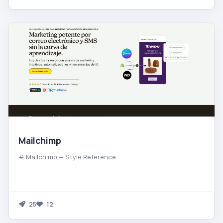
Mailchimp
# Mailchimp — Style Reference
25
12