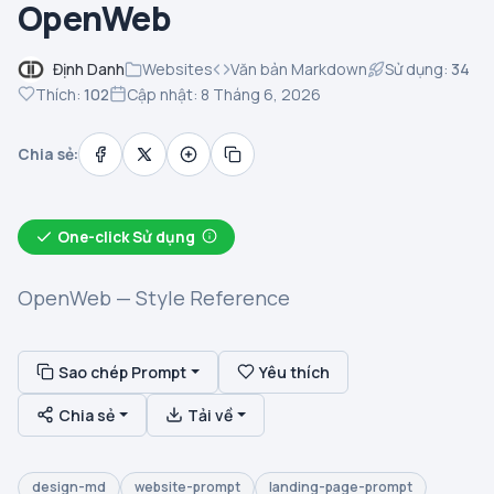
OpenWeb
Định Danh
Websites
Văn bản Markdown
Sử dụng:
34
Thích:
102
Cập nhật: 8 Tháng 6, 2026
Chia sẻ:
One-click Sử dụng
OpenWeb — Style Reference
Sao chép Prompt
Yêu thích
Chia sẻ
Tải về
design-md
website-prompt
landing-page-prompt