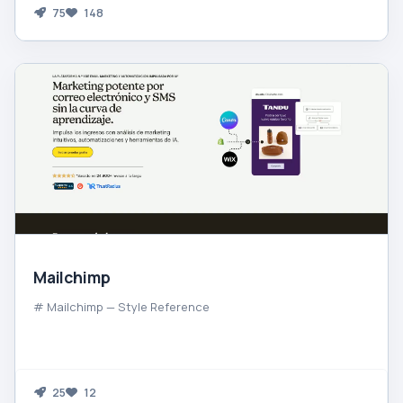
75
148
Mailchimp
# Mailchimp — Style Reference
25
12