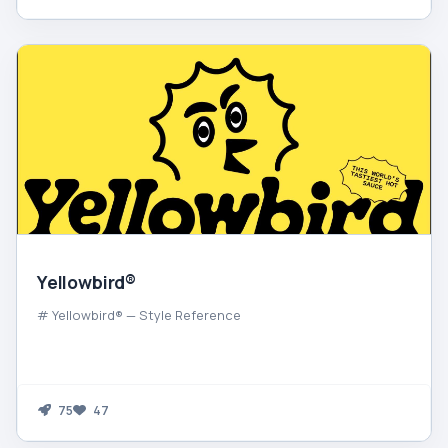
Yellowbird®
# Yellowbird® — Style Reference
75
47