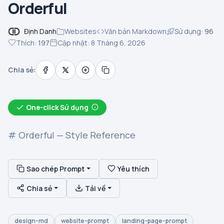
Orderful
Định Danh
Websites
Văn bản Markdown
Sử dụng:
96
Thích:
197
Cập nhật: 8 Tháng 6, 2026
Chia sẻ:
One-click Sử dụng
# Orderful — Style Reference
Sao chép Prompt
Yêu thích
Chia sẻ
Tải về
design-md
website-prompt
landing-page-prompt