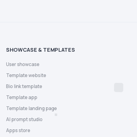
SHOWCASE & TEMPLATES
User showcase
Template website
Bio link template
Template app
Template landing page
AI prompt studio
Apps store