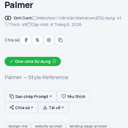
Palmer
Định Danh
Websites
Văn bản Markdown
Sử dụng:
41
Thích:
49
Cập nhật: 8 Tháng 6, 2026
Chia sẻ:
One-click Sử dụng
Palmer — Style Reference
Sao chép Prompt
Yêu thích
Chia sẻ
Tải về
design-md
website-prompt
landing-page-prompt