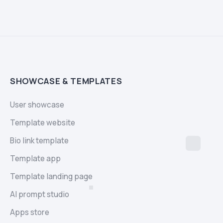
SHOWCASE & TEMPLATES
User showcase
Template website
Bio link template
Template app
Template landing page
AI prompt studio
Apps store