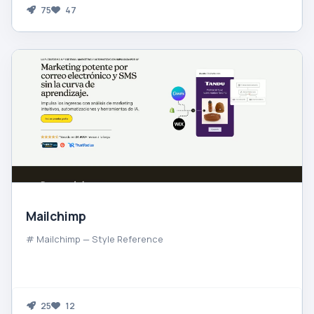
75
47
Mailchimp
# Mailchimp — Style Reference
25
12