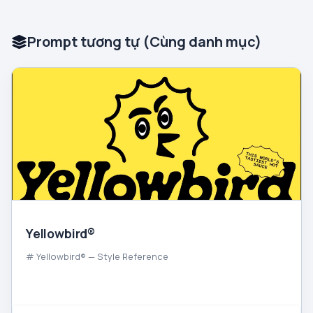
Prompt tương tự (Cùng danh mục)
Yellowbird®
# Yellowbird® — Style Reference