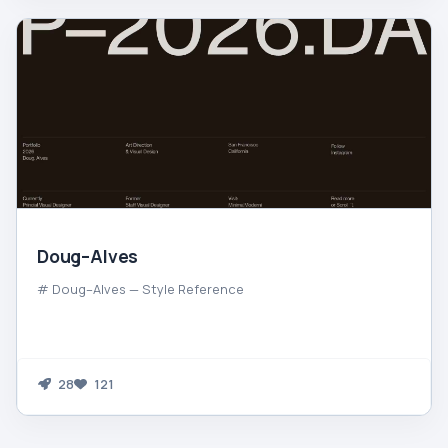
Doug–Alves
# Doug–Alves — Style Reference
28
121