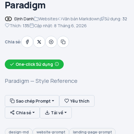
Paradigm
Định Danh
Websites
Văn bản Markdown
Sử dụng:
32
Thích:
135
Cập nhật: 8 Tháng 6, 2026
Chia sẻ:
One-click Sử dụng
Paradigm — Style Reference
Sao chép Prompt
Yêu thích
Chia sẻ
Tải về
design-md
website-prompt
landing-page-prompt