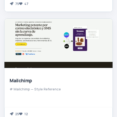
75
47
Mailchimp
# Mailchimp — Style Reference
25
12