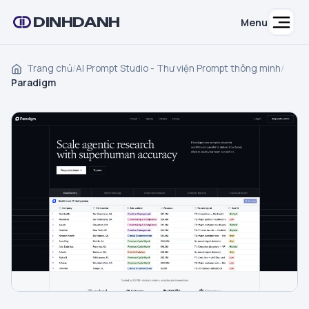
DINHDANH
Menu
Trang chủ
/
AI Prompt Studio - Thư viện Prompt thông minh
/
Paradigm