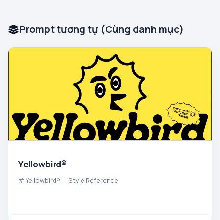
Prompt tương tự (Cùng danh mục)
Yellowbird®
# Yellowbird® — Style Reference