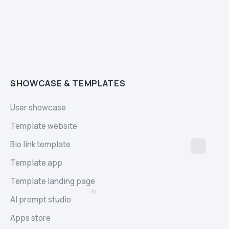
SHOWCASE & TEMPLATES
User showcase
Template website
Bio link template
Template app
Template landing page
AI prompt studio
Apps store