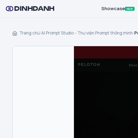
DINHDANH
Showcase
NEW
Trang chủ
/
AI Prompt Studio - Thư viện Prompt thông minh
/
P