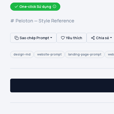
One-click Sử dụng
# Peloton — Style Reference
Sao chép Prompt
Yêu thích
Chia sẻ
design-md
website-prompt
landing-page-prompt
web