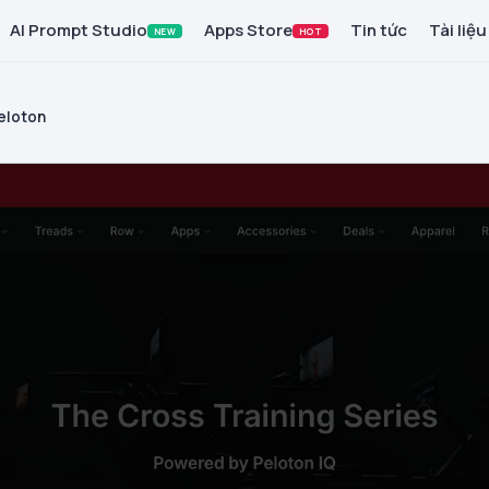
AI Prompt Studio
Apps Store
Tin tức
Tài liệu
NEW
HOT
eloton