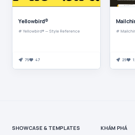
Yellowbird®
Mailch
# Yellowbird® — Style Reference
# Mailchi
75
47
25
1
SHOWCASE & TEMPLATES
KHÁM PHÁ