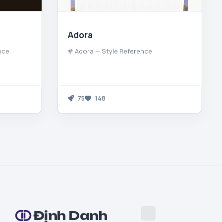
Adora
nce
# Adora — Style Reference
75
148
Định Danh