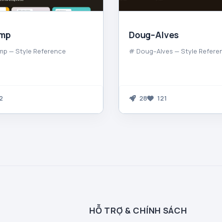
imp
Doug–Alves
mp — Style Reference
# Doug–Alves — Style Refere
2
28
121
HỖ TRỢ & CHÍNH SÁCH