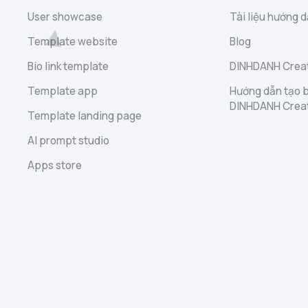
User showcase
Tài liệu hướng d
Template website
Blog
Bio link template
DINHDANH Creat
Template app
Hướng dẫn tạo b
DINHDANH Crea
Template landing page
AI prompt studio
Apps store