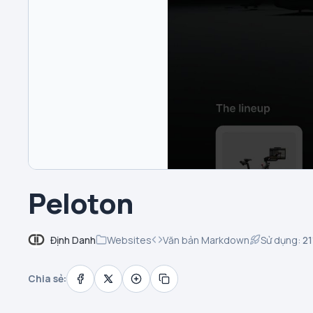
Peloton
Định Danh
Websites
Văn bản Markdown
Sử dụng:
21
Chia sẻ: