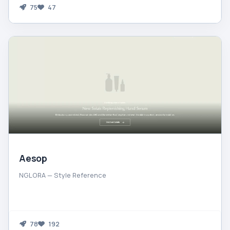
75
47
Aesop
NGLORA — Style Reference
78
192