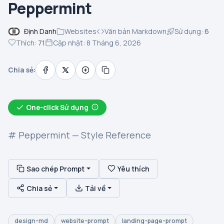
Peppermint
Định Danh
Websites
Văn bản Markdown
Sử dụng:
6
Thích:
71
Cập nhật: 8 Tháng 6, 2026
Chia sẻ:
One-click Sử dụng
# Peppermint — Style Reference
Sao chép Prompt
Yêu thích
Chia sẻ
Tải về
design-md
website-prompt
landing-page-prompt