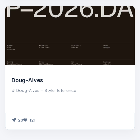
Doug–Alves
# Doug–Alves — Style Reference
28
121