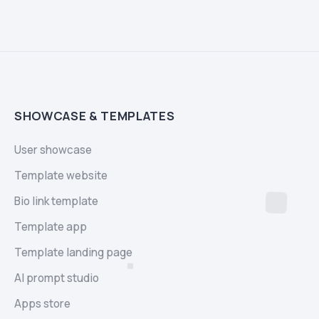
SHOWCASE & TEMPLATES
User showcase
Template website
Bio link template
Template app
Template landing page
AI prompt studio
Apps store