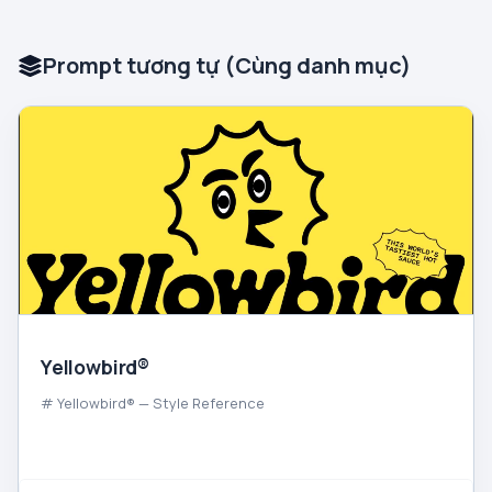
Prompt tương tự (Cùng danh mục)
Yellowbird®
# Yellowbird® — Style Reference