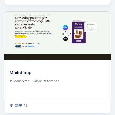
Mailchimp
# Mailchimp — Style Reference
25
12