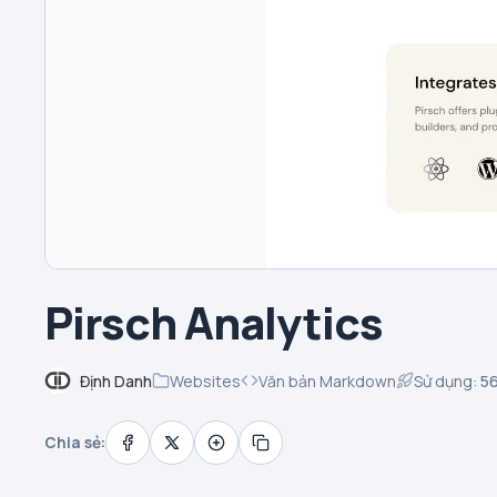
Pirsch Analytics
Định Danh
Websites
Văn bản Markdown
Sử dụng:
5
Chia sẻ: