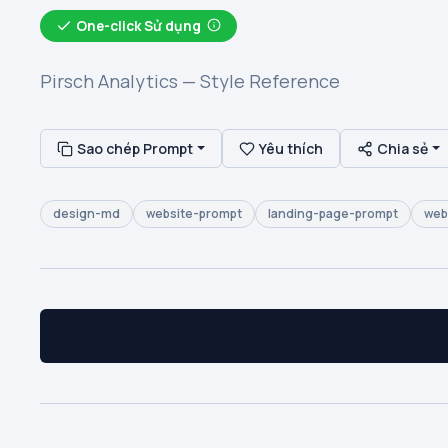
One-click Sử dụng
Pirsch Analytics — Style Reference
Sao chép Prompt
Yêu thích
Chia sẻ
design-md
website-prompt
landing-page-prompt
web