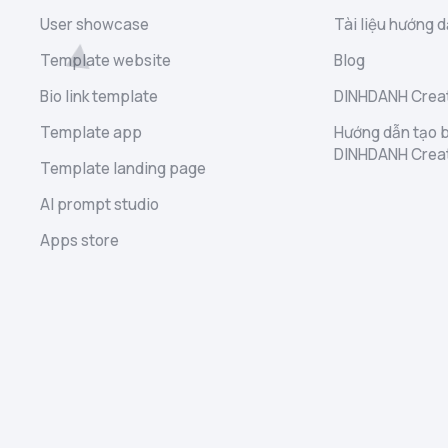
User showcase
Tài liệu hướng d
Template website
Blog
Bio link template
DINHDANH Creat
Template app
Hướng dẫn tạo b
DINHDANH Crea
Template landing page
AI prompt studio
Apps store