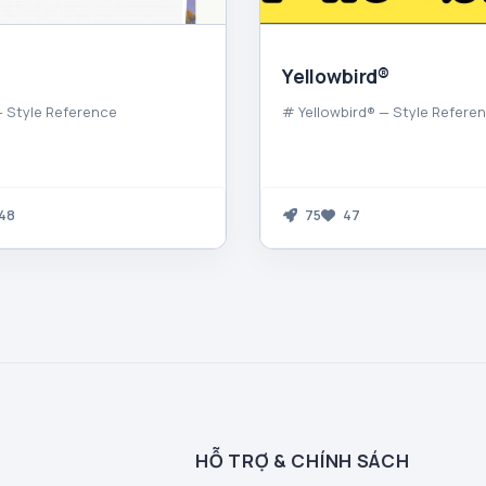
Yellowbird®
 Style Reference
# Yellowbird® — Style Refere
48
75
47
HỖ TRỢ & CHÍNH SÁCH