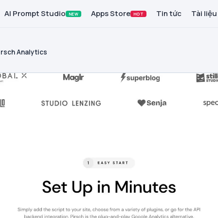
AI Prompt Studio
Apps Store
Tin tức
Tài liệu
NEW
HOT
irsch Analytics