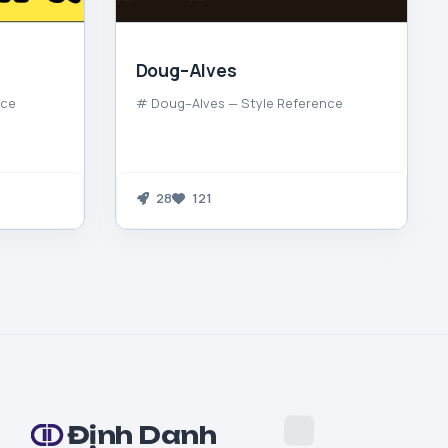
Doug–Alves
nce
# Doug–Alves — Style Reference
28
121
Định Danh