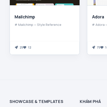
Mailchimp
Adora
# Mailchimp — Style Reference
# Adora —
25
12
75
1
SHOWCASE & TEMPLATES
KHÁM PHÁ