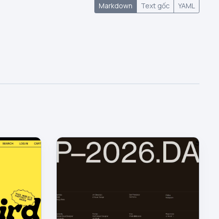
Markdown
Text gốc
YAML