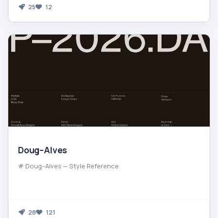
25
12
Doug–Alves
# Doug–Alves — Style Reference
28
121