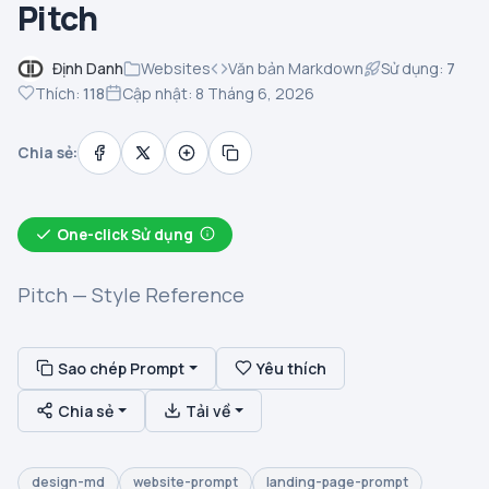
Pitch
Định Danh
Websites
Văn bản Markdown
Sử dụng:
7
Thích:
118
Cập nhật: 8 Tháng 6, 2026
Chia sẻ:
One-click Sử dụng
Pitch — Style Reference
Sao chép Prompt
Yêu thích
Chia sẻ
Tải về
design-md
website-prompt
landing-page-prompt