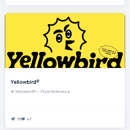
Yellowbird®
# Yellowbird® — Style Reference
75
47