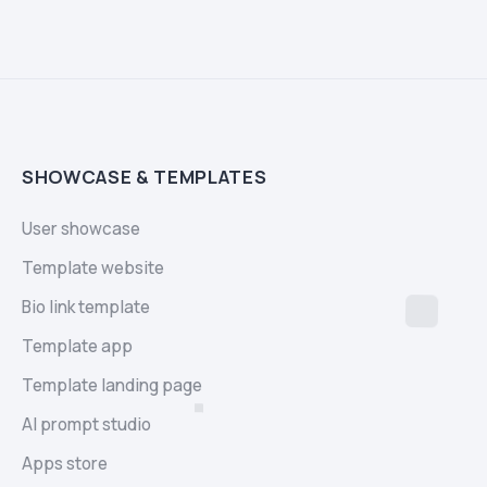
SHOWCASE & TEMPLATES
User showcase
Template website
Bio link template
Template app
Template landing page
AI prompt studio
Apps store