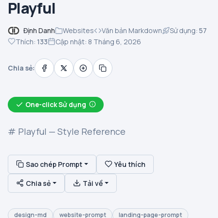
Playful
Định Danh
Websites
Văn bản Markdown
Sử dụng:
57
Thích:
133
Cập nhật: 8 Tháng 6, 2026
Chia sẻ:
One-click Sử dụng
# Playful — Style Reference
Sao chép Prompt
Yêu thích
Chia sẻ
Tải về
design-md
website-prompt
landing-page-prompt