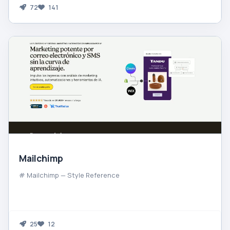
72
141
Mailchimp
# Mailchimp — Style Reference
25
12