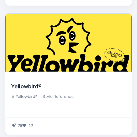
Yellowbird®
# Yellowbird® — Style Reference
75
47