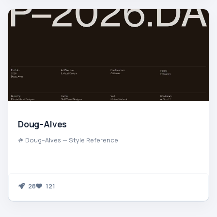
Doug–Alves
# Doug–Alves — Style Reference
28
121