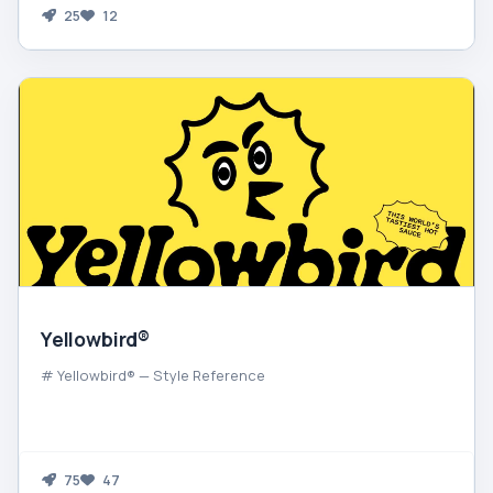
25
12
Yellowbird®
# Yellowbird® — Style Reference
75
47