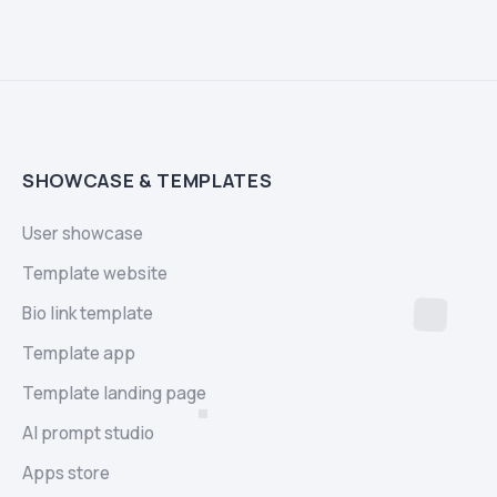
SHOWCASE & TEMPLATES
User showcase
Template website
Bio link template
Template app
Template landing page
AI prompt studio
Apps store