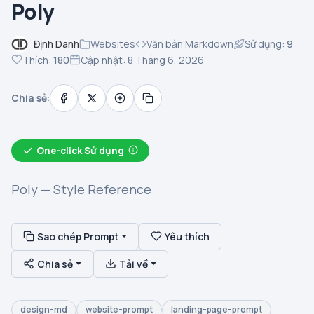
Poly
Định Danh
Websites
Văn bản Markdown
Sử dụng:
9
Thích:
180
Cập nhật: 8 Tháng 6, 2026
Chia sẻ:
One-click Sử dụng
Poly — Style Reference
Sao chép Prompt
Yêu thích
Chia sẻ
Tải về
design-md
website-prompt
landing-page-prompt