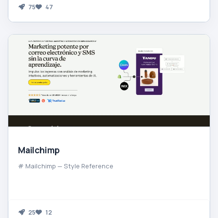
75
47
Mailchimp
# Mailchimp — Style Reference
25
12