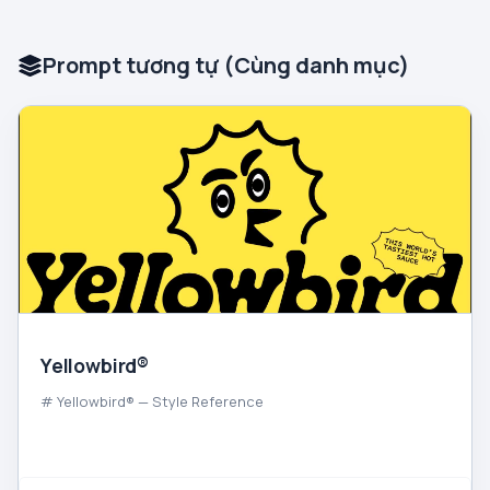
Prompt tương tự (Cùng danh mục)
Yellowbird®
# Yellowbird® — Style Reference