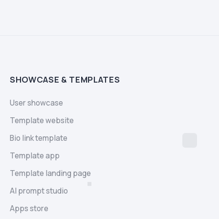
SHOWCASE & TEMPLATES
User showcase
Template website
Bio link template
Template app
Template landing page
AI prompt studio
Apps store