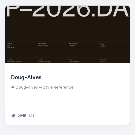
Doug–Alves
# Doug–Alves — Style Reference
28
121