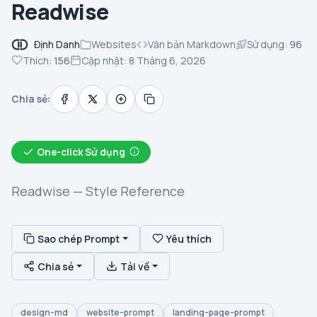
Readwise
Định Danh
Websites
Văn bản Markdown
Sử dụng:
96
Thích:
156
Cập nhật: 8 Tháng 6, 2026
Chia sẻ:
One-click Sử dụng
Readwise — Style Reference
Sao chép Prompt
Yêu thích
Chia sẻ
Tải về
design-md
website-prompt
landing-page-prompt