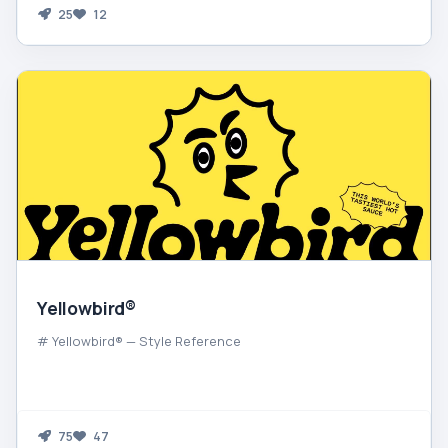
25
12
Yellowbird®
# Yellowbird® — Style Reference
75
47