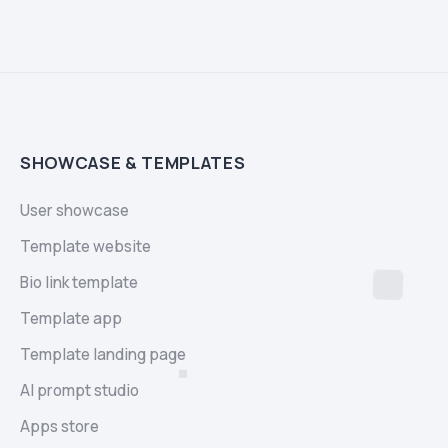
SHOWCASE & TEMPLATES
User showcase
Template website
Bio link template
Template app
Template landing page
AI prompt studio
Apps store