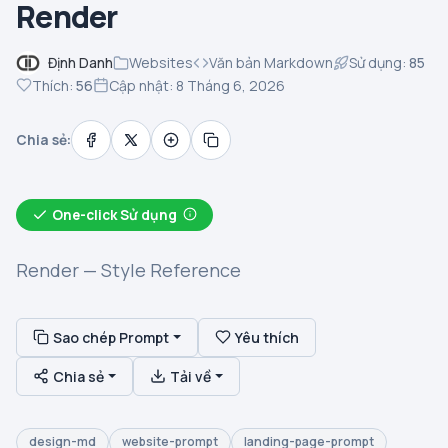
Render
Định Danh
Websites
Văn bản Markdown
Sử dụng:
85
Thích:
56
Cập nhật: 8 Tháng 6, 2026
Chia sẻ:
One-click Sử dụng
Render — Style Reference
Sao chép Prompt
Yêu thích
Chia sẻ
Tải về
design-md
website-prompt
landing-page-prompt