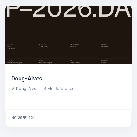
Doug–Alves
# Doug–Alves — Style Reference
28
121