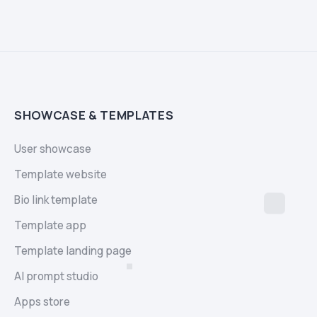
SHOWCASE & TEMPLATES
User showcase
Template website
Bio link template
Template app
Template landing page
AI prompt studio
Apps store