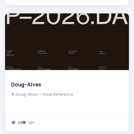
Doug–Alves
# Doug–Alves — Style Reference
28
121