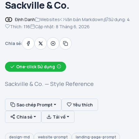
Sackville & Co.
Định Danh
Websites
Văn bản Markdown
Sử dụng:
4
Thích:
116
Cập nhật: 8 Tháng 6, 2026
Chia sẻ:
One-click Sử dụng
Sackville & Co. — Style Reference
Sao chép Prompt
Yêu thích
Chia sẻ
Tải về
design-md
website-prompt
landing-page-prompt