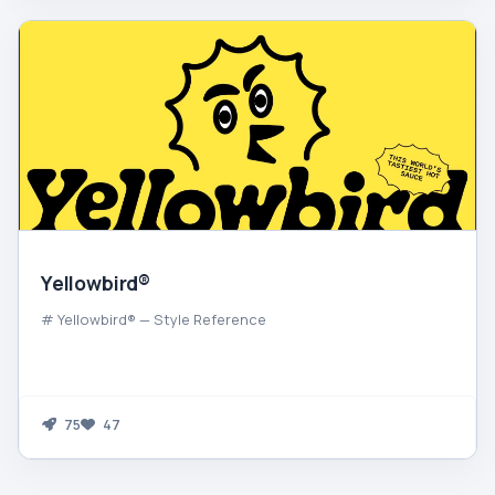
Yellowbird®
# Yellowbird® — Style Reference
75
47