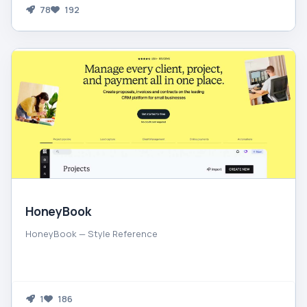
78
192
HoneyBook
HoneyBook — Style Reference
1
186