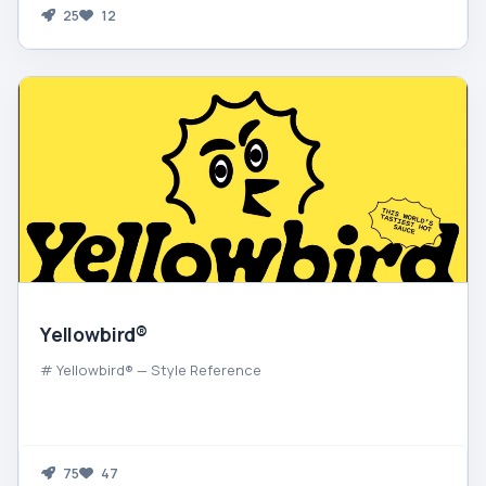
25
12
Yellowbird®
# Yellowbird® — Style Reference
75
47