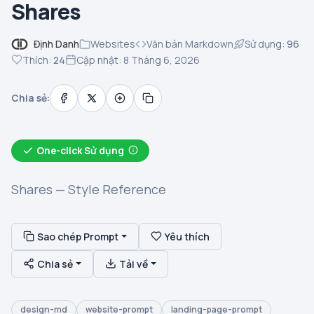
Shares
Định Danh
Websites
Văn bản Markdown
Sử dụng:
96
Thích:
24
Cập nhật: 8 Tháng 6, 2026
Chia sẻ:
One-click Sử dụng
Shares — Style Reference
Sao chép Prompt
Yêu thích
Chia sẻ
Tải về
design-md
website-prompt
landing-page-prompt