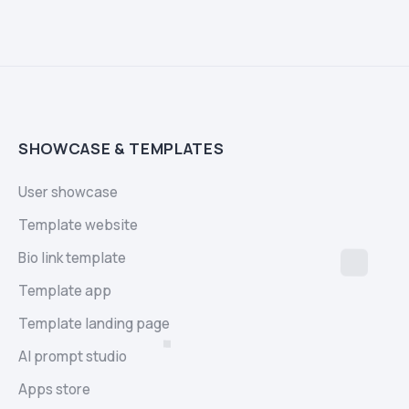
SHOWCASE & TEMPLATES
User showcase
Template website
Bio link template
Template app
Template landing page
AI prompt studio
Apps store