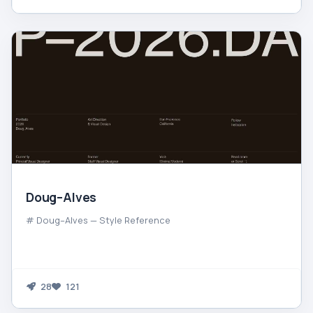
Doug–Alves
# Doug–Alves — Style Reference
28
121