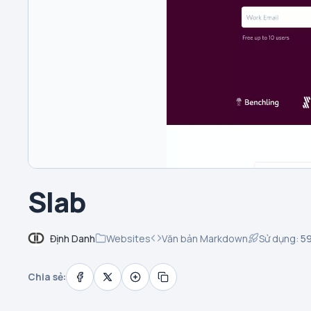
Slab
Định Danh
Websites
Văn bản Markdown
Sử dụng:
5
Chia sẻ: