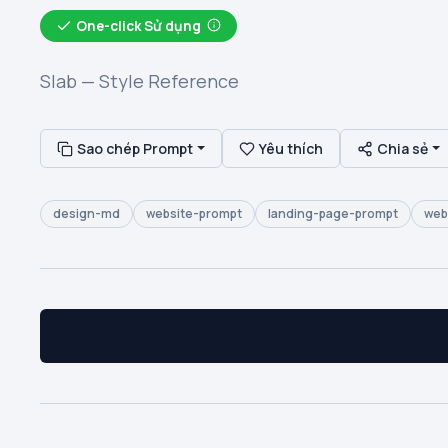
One-click Sử dụng
Slab — Style Reference
Sao chép Prompt
Yêu thích
Chia sẻ
design-md
website-prompt
landing-page-prompt
web