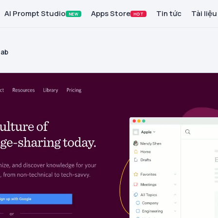
AI Prompt Studio
Apps Store
Tin tức
Tài liệu
NEW
HOT
lab