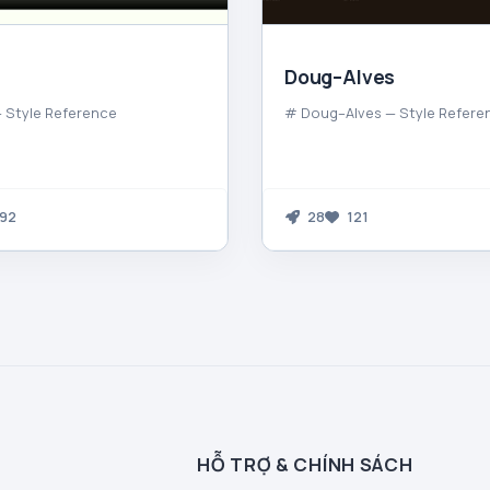
Doug–Alves
 Style Reference
# Doug–Alves — Style Refere
92
28
121
HỖ TRỢ & CHÍNH SÁCH