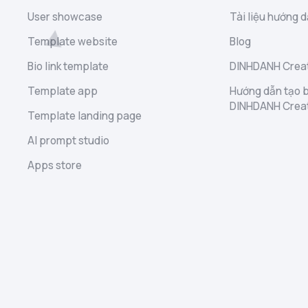
User showcase
Tài liệu hướng d
Template website
Blog
Bio link template
DINHDANH Creat
Template app
Hướng dẫn tạo b
DINHDANH Crea
Template landing page
AI prompt studio
Apps store