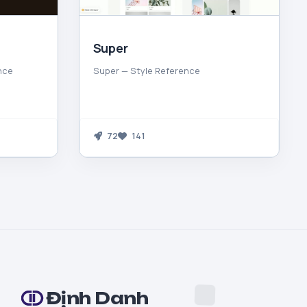
Super
nce
Super — Style Reference
72
141
Định Danh