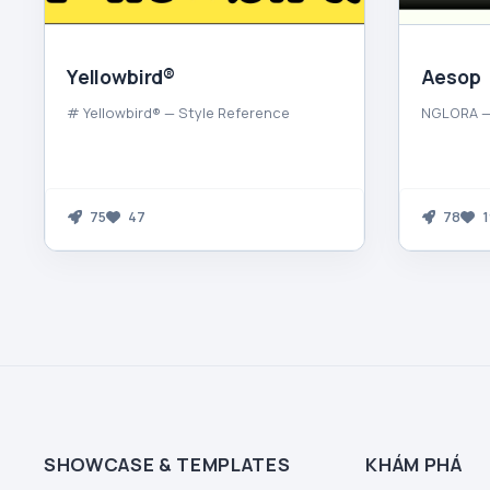
Yellowbird®
Aesop
# Yellowbird® — Style Reference
NGLORA —
75
47
78
1
SHOWCASE & TEMPLATES
KHÁM PHÁ