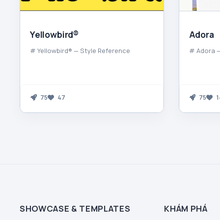
Yellowbird®
Adora
# Yellowbird® — Style Reference
# Adora —
75
47
75
1
SHOWCASE & TEMPLATES
KHÁM PHÁ