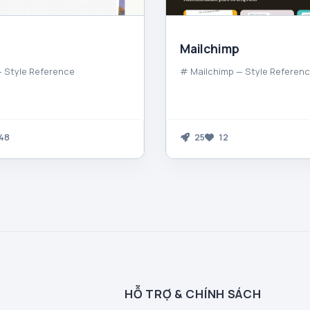
Mailchimp
 Style Reference
# Mailchimp — Style Referen
48
25
12
HỖ TRỢ & CHÍNH SÁCH