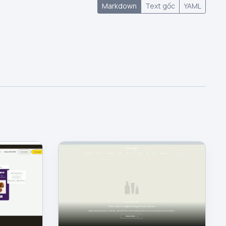
Markdown
Text gốc
YAML