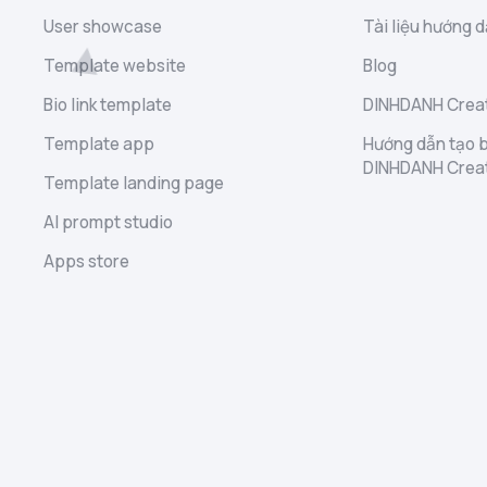
User showcase
Tài liệu hướng d
Template website
Blog
Bio link template
DINHDANH Creat
Template app
Hướng dẫn tạo b
DINHDANH Crea
Template landing page
AI prompt studio
Apps store