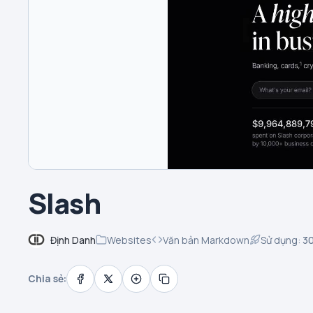
Slash
Định Danh
Websites
Văn bản Markdown
Sử dụng:
3
Chia sẻ: