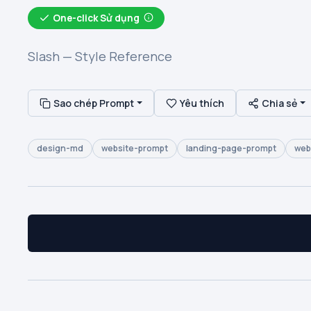
One-click Sử dụng
Slash — Style Reference
Sao chép Prompt
Yêu thích
Chia sẻ
design-md
website-prompt
landing-page-prompt
web