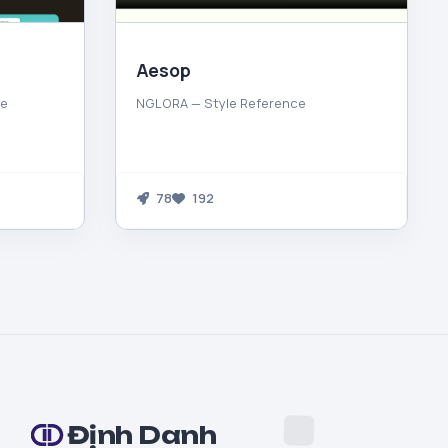
Aesop
ce
NGLORA — Style Reference
78
192
Định Danh