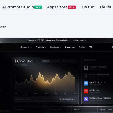
AI Prompt Studio
Apps Store
Tin tức
Tài liệu
NEW
HOT
lash