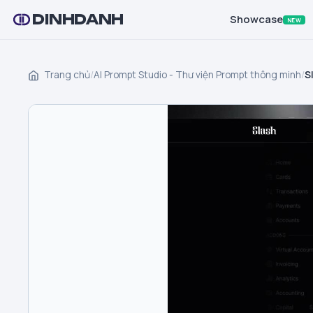
DINHDANH
Showcase
NEW
Trang chủ
/
AI Prompt Studio - Thư viện Prompt thông minh
/
S