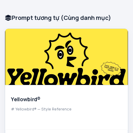
Prompt tương tự (Cùng danh mục)
Yellowbird®
# Yellowbird® — Style Reference