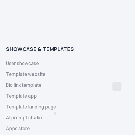
SHOWCASE & TEMPLATES
User showcase
Template website
Bio link template
Template app
Template landing page
AI prompt studio
Apps store