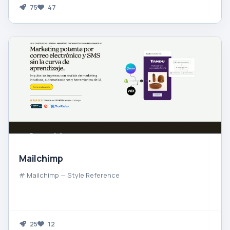
75
47
Mailchimp
# Mailchimp — Style Reference
25
12