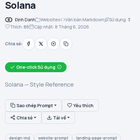
Solana
Định Danh
Websites
Văn bản Markdown
Sử dụng:
3
Thích:
65
Cập nhật: 8 Tháng 6, 2026
Chia sẻ:
One-click Sử dụng
Solana — Style Reference
Sao chép Prompt
Yêu thích
Chia sẻ
Tải về
design-md
website-prompt
landing-page-prompt