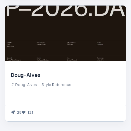
Doug–Alves
# Doug–Alves — Style Reference
28
121