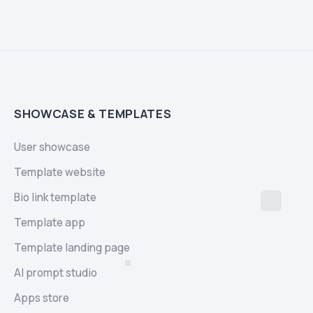
SHOWCASE & TEMPLATES
User showcase
Template website
Bio link template
Template app
Template landing page
AI prompt studio
Apps store