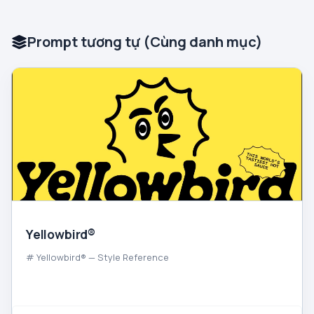
Prompt tương tự (Cùng danh mục)
Yellowbird®
# Yellowbird® — Style Reference