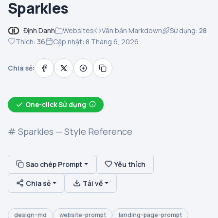
Sparkles
Định Danh
Websites
Văn bản Markdown
Sử dụng:
28
Thích:
36
Cập nhật: 8 Tháng 6, 2026
Chia sẻ:
One-click Sử dụng
# Sparkles — Style Reference
Sao chép Prompt
Yêu thích
Chia sẻ
Tải về
design-md
website-prompt
landing-page-prompt