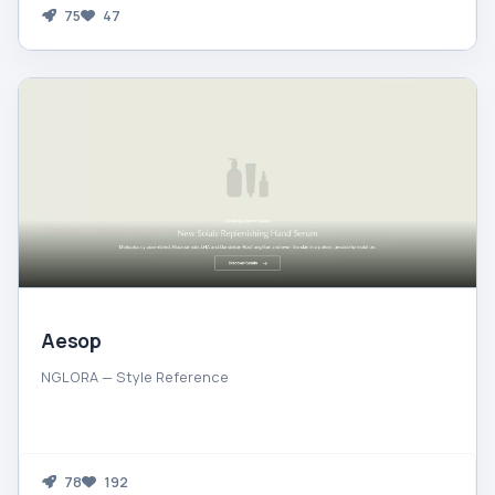
75
47
Aesop
NGLORA — Style Reference
78
192