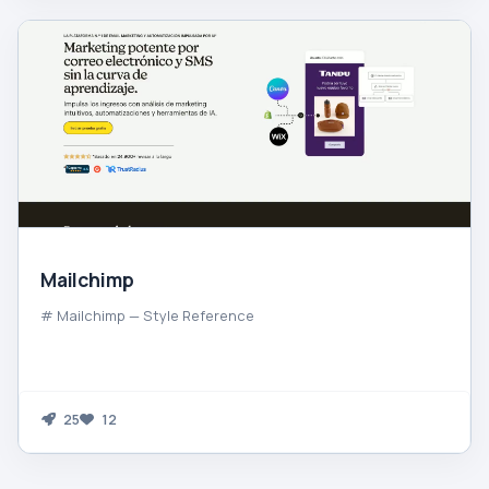
Mailchimp
# Mailchimp — Style Reference
25
12