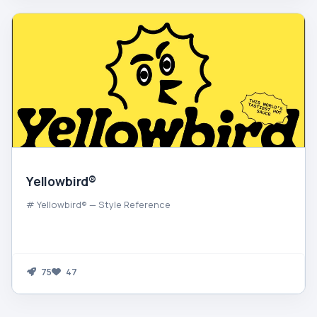
Yellowbird®
# Yellowbird® — Style Reference
75
47