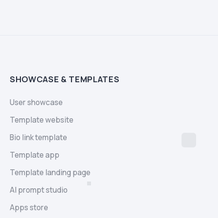
SHOWCASE & TEMPLATES
User showcase
Template website
Bio link template
Template app
Template landing page
AI prompt studio
Apps store