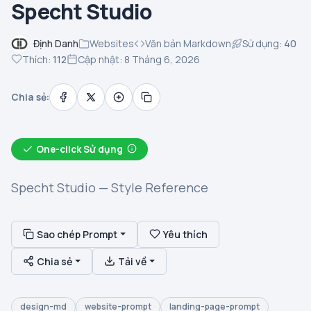
Specht Studio
Định Danh
Websites
Văn bản Markdown
Sử dụng:
40
Thích:
112
Cập nhật: 8 Tháng 6, 2026
Chia sẻ:
One-click Sử dụng
Specht Studio — Style Reference
Sao chép Prompt
Yêu thích
Chia sẻ
Tải về
design-md
website-prompt
landing-page-prompt