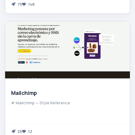
75
148
Mailchimp
# Mailchimp — Style Reference
25
12