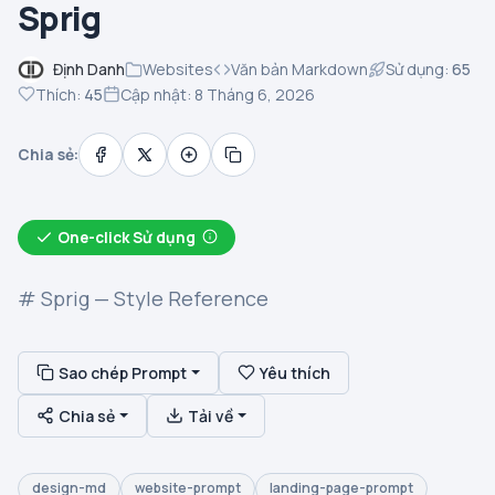
Sprig
Định Danh
Websites
Văn bản Markdown
Sử dụng:
65
Thích:
45
Cập nhật: 8 Tháng 6, 2026
Chia sẻ:
One-click Sử dụng
# Sprig — Style Reference
Sao chép Prompt
Yêu thích
Chia sẻ
Tải về
design-md
website-prompt
landing-page-prompt