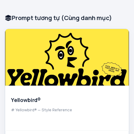
Prompt tương tự (Cùng danh mục)
Yellowbird®
# Yellowbird® — Style Reference