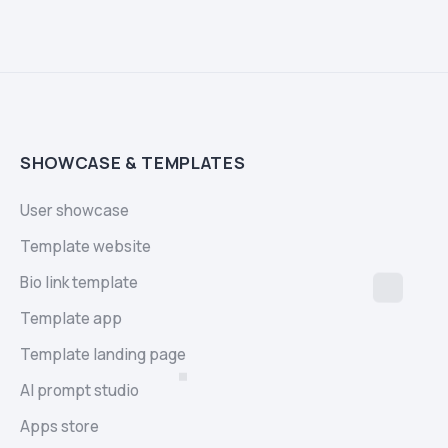
SHOWCASE & TEMPLATES
User showcase
Template website
Bio link template
Template app
Template landing page
AI prompt studio
Apps store