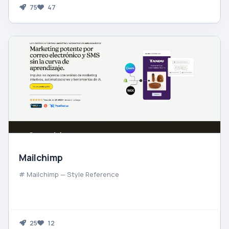
75
47
Mailchimp
# Mailchimp — Style Reference
25
12