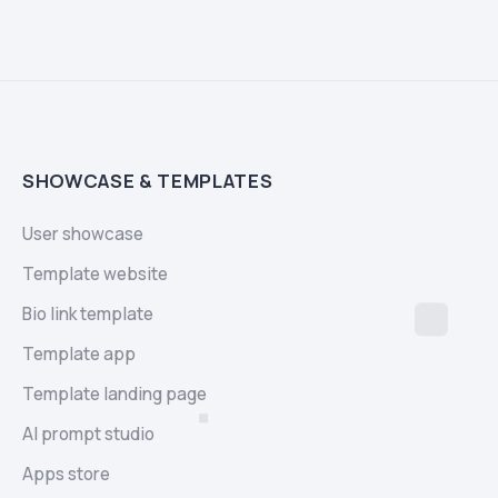
SHOWCASE & TEMPLATES
User showcase
Template website
Bio link template
Template app
Template landing page
AI prompt studio
Apps store