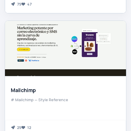
75
47
Mailchimp
# Mailchimp — Style Reference
25
12