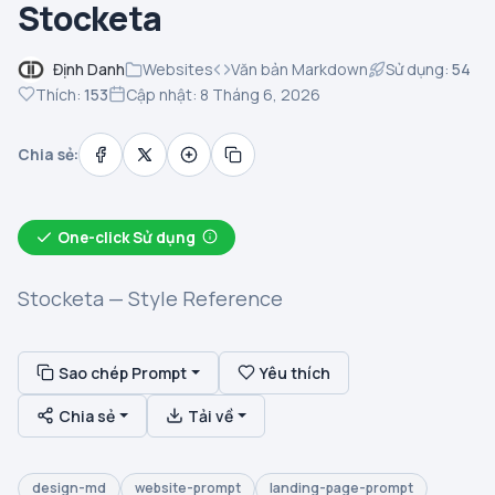
Stocketa
Định Danh
Websites
Văn bản Markdown
Sử dụng:
54
Thích:
153
Cập nhật: 8 Tháng 6, 2026
Chia sẻ:
One-click Sử dụng
Stocketa — Style Reference
Sao chép Prompt
Yêu thích
Chia sẻ
Tải về
design-md
website-prompt
landing-page-prompt