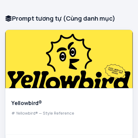
Prompt tương tự (Cùng danh mục)
Yellowbird®
# Yellowbird® — Style Reference