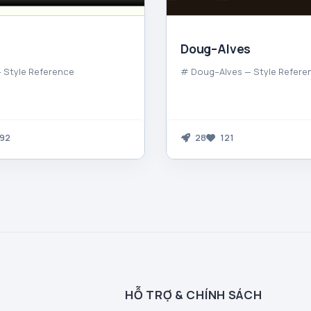
Doug–Alves
 Style Reference
# Doug–Alves — Style Refere
92
28
121
HỖ TRỢ & CHÍNH SÁCH