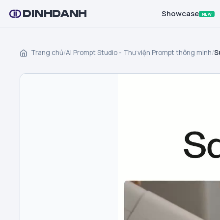
DINHDANH
Showcase
NEW
Trang chủ
/
AI Prompt Studio - Thư viện Prompt thông minh
/
S