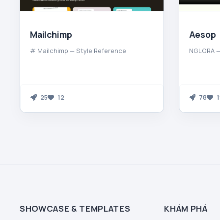
Mailchimp
Aesop
# Mailchimp — Style Reference
NGLORA —
25
12
78
1
SHOWCASE & TEMPLATES
KHÁM PHÁ