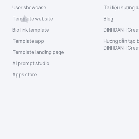
User showcase
Tài liệu hướng d
Template website
Blog
Bio link template
DINHDANH Creat
Template app
Hướng dẫn tạo b
DINHDANH Crea
Template landing page
AI prompt studio
Apps store