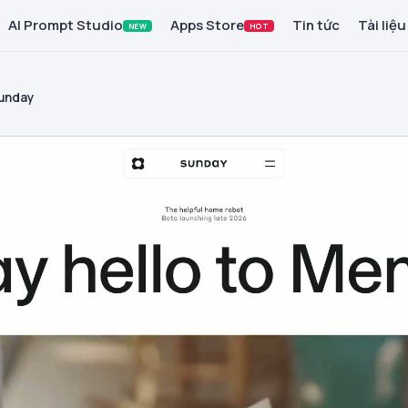
AI Prompt Studio
Apps Store
Tin tức
Tài liệu
NEW
HOT
unday