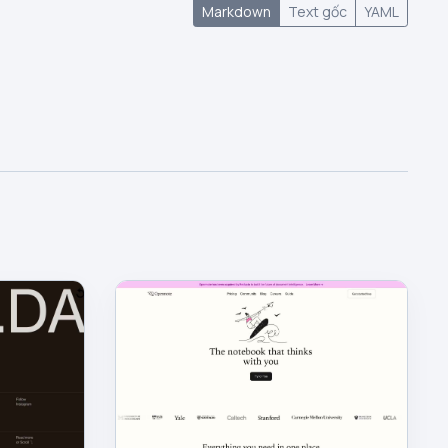
Markdown
Text gốc
YAML