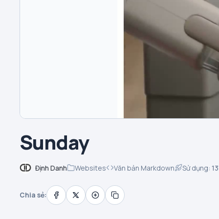
Sunday
Định Danh
Websites
Văn bản Markdown
Sử dụng:
13
Chia sẻ: