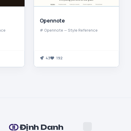
Opennote
nce
# Opennote — Style Reference
43
192
Định Danh