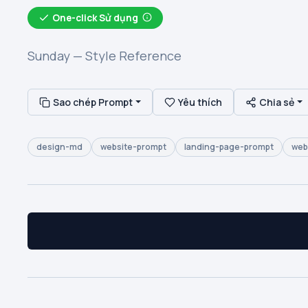
One-click Sử dụng
Sunday — Style Reference
Sao chép Prompt
Yêu thích
Chia sẻ
design-md
website-prompt
landing-page-prompt
web