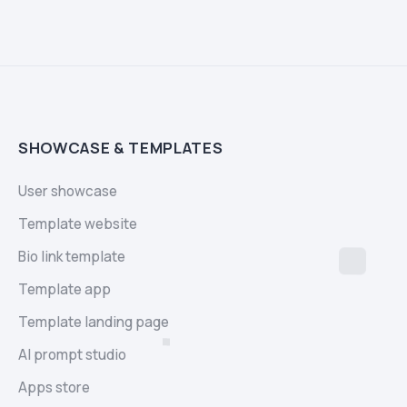
SHOWCASE & TEMPLATES
User showcase
Template website
Bio link template
Template app
Template landing page
AI prompt studio
Apps store