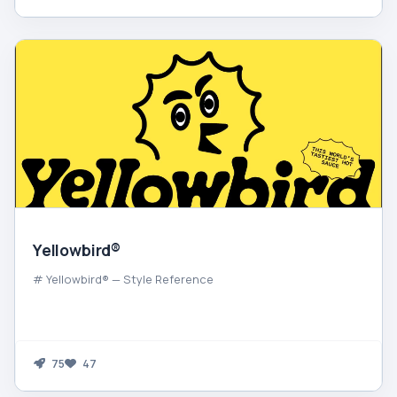
Yellowbird®
# Yellowbird® — Style Reference
75
47