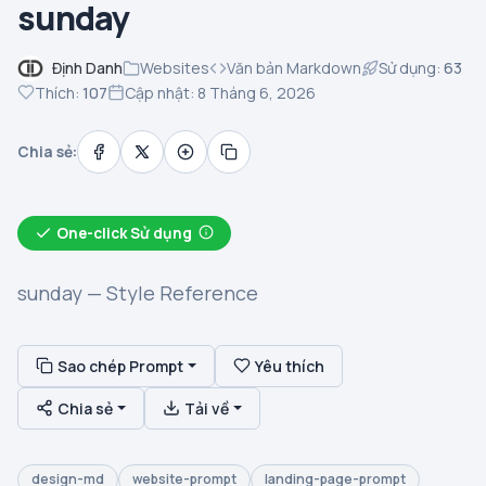
sunday
Định Danh
Websites
Văn bản Markdown
Sử dụng:
63
Thích:
107
Cập nhật: 8 Tháng 6, 2026
Chia sẻ:
One-click Sử dụng
sunday — Style Reference
Sao chép Prompt
Yêu thích
Chia sẻ
Tải về
design-md
website-prompt
landing-page-prompt