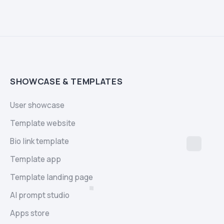
SHOWCASE & TEMPLATES
User showcase
Template website
Bio link template
Template app
Template landing page
AI prompt studio
Apps store