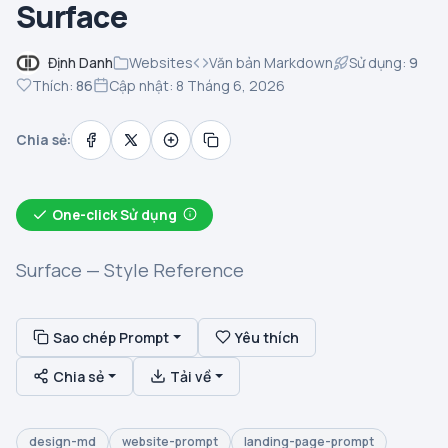
Surface
Định Danh
Websites
Văn bản Markdown
Sử dụng:
9
Thích:
86
Cập nhật: 8 Tháng 6, 2026
Chia sẻ:
One-click Sử dụng
Surface — Style Reference
Sao chép Prompt
Yêu thích
Chia sẻ
Tải về
design-md
website-prompt
landing-page-prompt