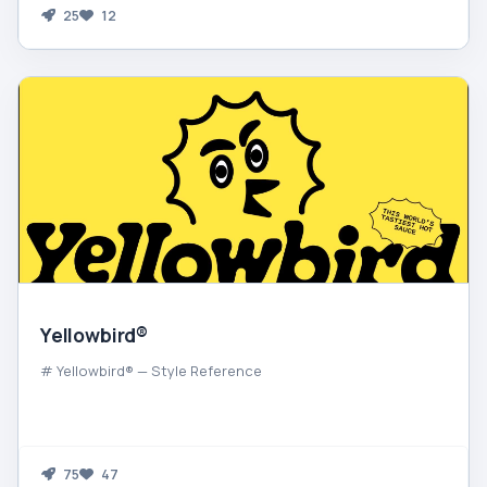
25
12
Yellowbird®
# Yellowbird® — Style Reference
75
47