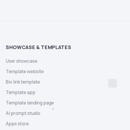
SHOWCASE & TEMPLATES
User showcase
Template website
Bio link template
Template app
Template landing page
AI prompt studio
Apps store