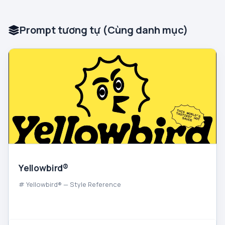
Prompt tương tự (Cùng danh mục)
Yellowbird®
# Yellowbird® — Style Reference