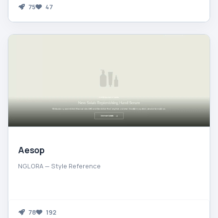
75
47
Aesop
NGLORA — Style Reference
78
192