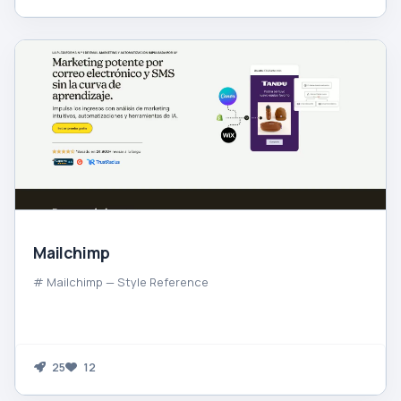
Mailchimp
# Mailchimp — Style Reference
25
12