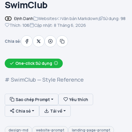
SwimClub
Định Danh
Websites
Văn bản Markdown
Sử dụng:
98
Thích:
106
Cập nhật: 8 Tháng 6, 2026
Chia sẻ:
One-click Sử dụng
# SwimClub — Style Reference
Sao chép Prompt
Yêu thích
Chia sẻ
Tải về
design-md
website-prompt
landing-page-prompt