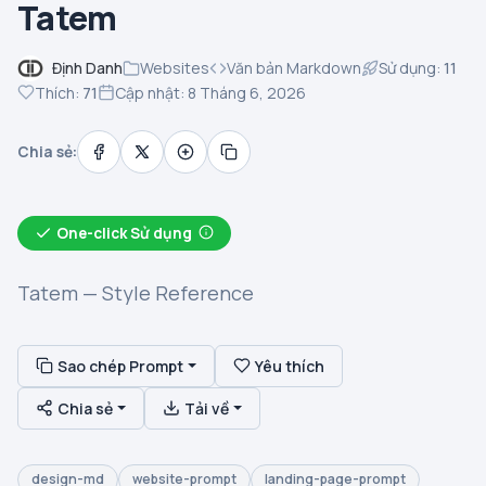
Tatem
Định Danh
Websites
Văn bản Markdown
Sử dụng:
11
Thích:
71
Cập nhật: 8 Tháng 6, 2026
Chia sẻ:
One-click Sử dụng
Tatem — Style Reference
Sao chép Prompt
Yêu thích
Chia sẻ
Tải về
design-md
website-prompt
landing-page-prompt