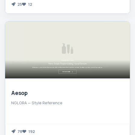
25
12
Aesop
NGLORA — Style Reference
78
192