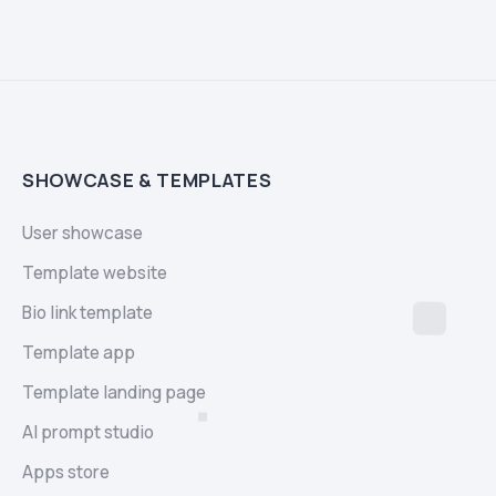
SHOWCASE & TEMPLATES
User showcase
Template website
Bio link template
Template app
Template landing page
AI prompt studio
Apps store