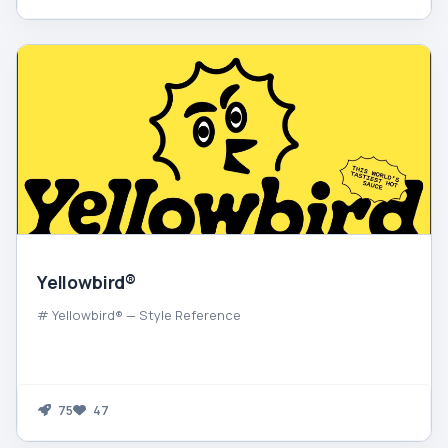
Yellowbird®
# Yellowbird® — Style Reference
75
47