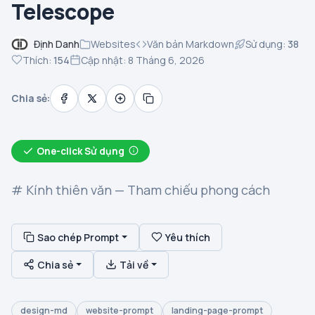
Telescope
Định Danh
Websites
Văn bản Markdown
Sử dụng:
38
Thích:
154
Cập nhật: 8 Tháng 6, 2026
Chia sẻ:
One-click Sử dụng
# Kính thiên văn — Tham chiếu phong cách
Sao chép Prompt
Yêu thích
Chia sẻ
Tải về
design-md
website-prompt
landing-page-prompt