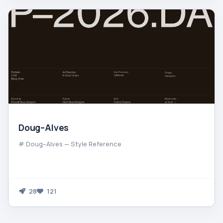
Doug–Alves
# Doug–Alves — Style Reference
28
121