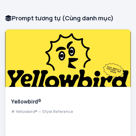
Prompt tương tự (Cùng danh mục)
Yellowbird®
# Yellowbird® — Style Reference