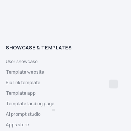
SHOWCASE & TEMPLATES
User showcase
Template website
Bio link template
Template app
Template landing page
AI prompt studio
Apps store