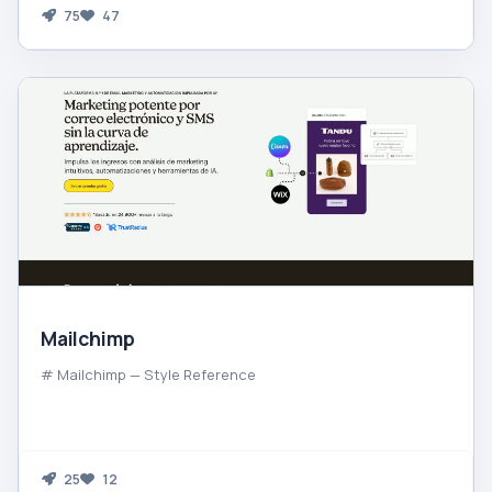
75
47
Mailchimp
# Mailchimp — Style Reference
25
12