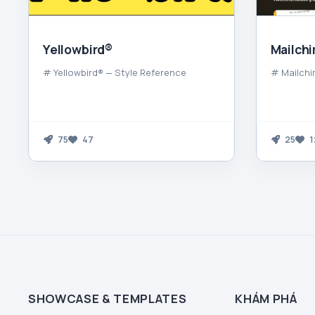
Yellowbird®
Mailch
# Yellowbird® — Style Reference
# Mailchi
75
47
25
1
SHOWCASE & TEMPLATES
KHÁM PHÁ