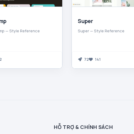
imp
Super
mp — Style Reference
Super — Style Reference
2
72
141
HỖ TRỢ & CHÍNH SÁCH