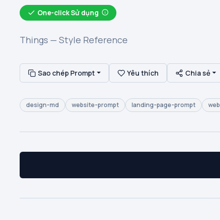
One-click Sử dụng
Things — Style Reference
Sao chép Prompt
Yêu thích
Chia sẻ
design-md
website-prompt
landing-page-prompt
web