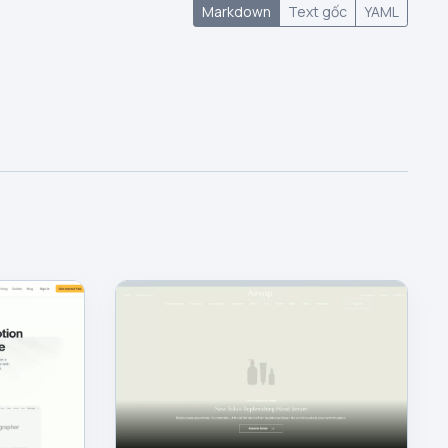
Markdown
Text gốc
YAML