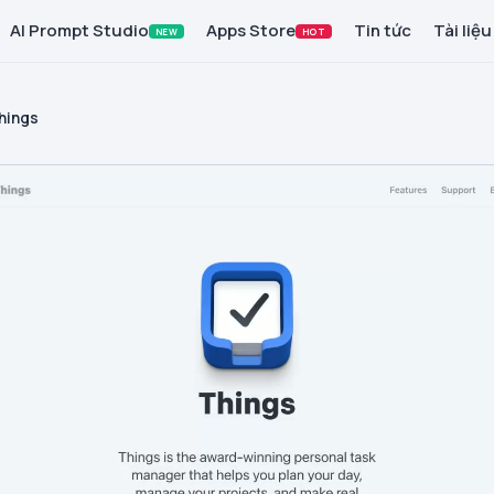
AI Prompt Studio
Apps Store
Tin tức
Tài liệu
NEW
HOT
hings