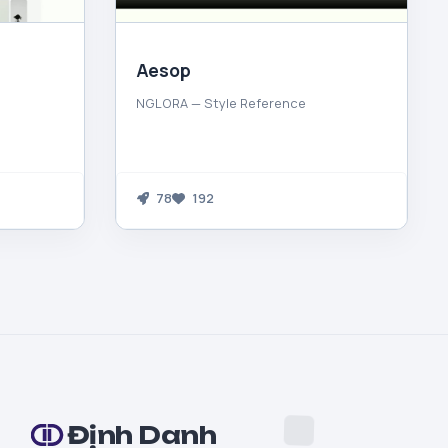
Aesop
NGLORA — Style Reference
78
192
Định Danh