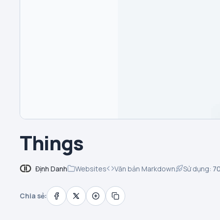
Things
Định Danh
Websites
Văn bản Markdown
Sử dụng:
7
Chia sẻ: