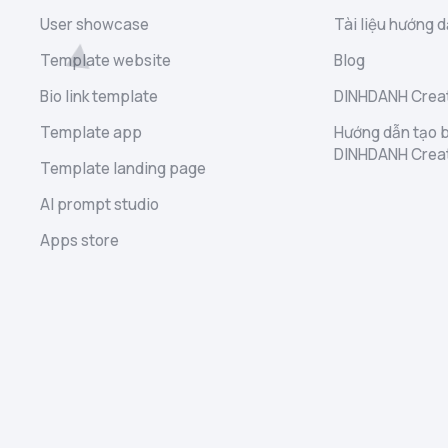
User showcase
Tài liệu hướng d
Template website
Blog
Bio link template
DINHDANH Creat
Template app
Hướng dẫn tạo b
DINHDANH Crea
Template landing page
AI prompt studio
Apps store