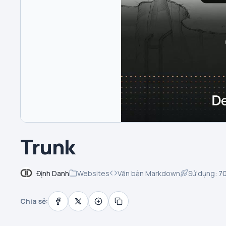
Trunk
Định Danh
Websites
Văn bản Markdown
Sử dụng:
7
Chia sẻ: