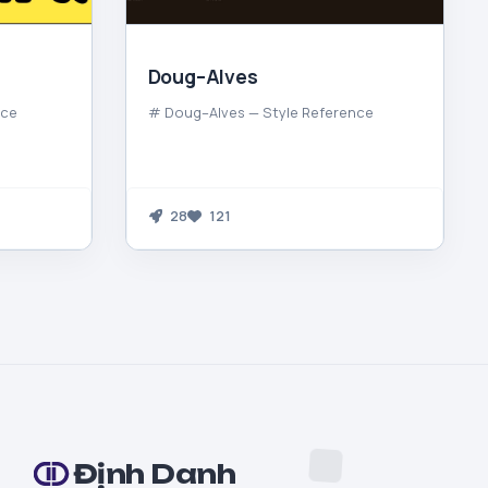
Doug–Alves
nce
# Doug–Alves — Style Reference
28
121
Định Danh