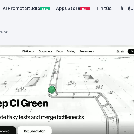
AI Prompt Studio
Apps Store
Tin tức
Tài liệu
NEW
HOT
runk