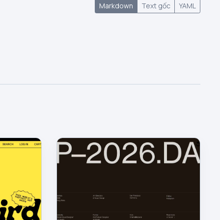
Markdown
Text gốc
YAML