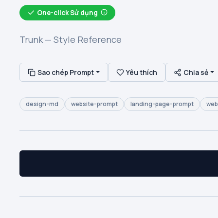
One-click Sử dụng
Trunk — Style Reference
Sao chép Prompt
Yêu thích
Chia sẻ
design-md
website-prompt
landing-page-prompt
web