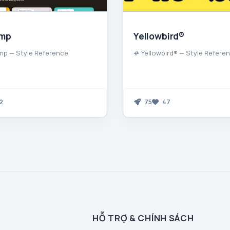
imp
Yellowbird®
mp — Style Reference
# Yellowbird® — Style Refere
2
75
47
HỖ TRỢ & CHÍNH SÁCH