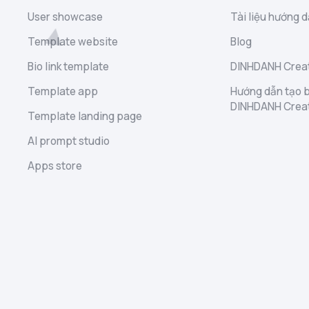
User showcase
Tài liệu hướng d
Template website
Blog
Bio link template
DINHDANH Creat
Template app
Hướng dẫn tạo b
DINHDANH Crea
Template landing page
AI prompt studio
Apps store