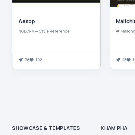
Aesop
Mailch
NGLORA — Style Reference
# Mailchi
78
192
25
1
SHOWCASE & TEMPLATES
KHÁM PHÁ