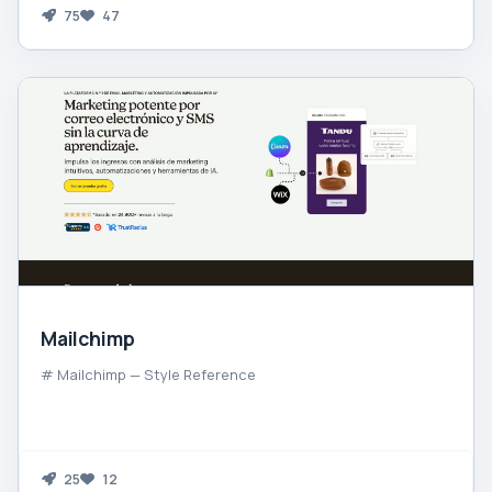
75
47
Mailchimp
# Mailchimp — Style Reference
25
12