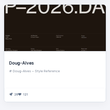
Doug–Alves
# Doug–Alves — Style Reference
28
121