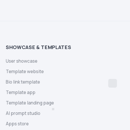
SHOWCASE & TEMPLATES
User showcase
Template website
Bio link template
Template app
Template landing page
AI prompt studio
Apps store