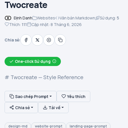
Twocreate
Định Danh
Websites
Văn bản Markdown
Sử dụng:
5
Thích:
111
Cập nhật: 8 Tháng 6, 2026
Chia sẻ:
One-click Sử dụng
# Twocreate — Style Reference
Sao chép Prompt
Yêu thích
Chia sẻ
Tải về
design-md
website-prompt
landing-page-prompt