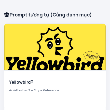
Prompt tương tự (Cùng danh mục)
Yellowbird®
# Yellowbird® — Style Reference